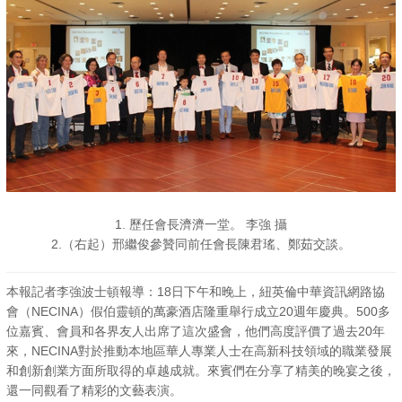
1. 歷任會長濟濟一堂。 李強 攝
2.（右起）邢繼俊參贊同前任會長陳君瑤、鄭茹交談。
本報記者李強波士頓報導：18日下午和晚上，紐英倫中華資訊網路協
會（NECINA）假伯靈頓的萬豪酒店隆重舉行成立20週年慶典。500多
位嘉賓、會員和各界友人出席了這次盛會，他們高度評價了過去20年
來，NECINA對於推動本地區華人專業人士在高新科技領域的職業發展
和創新創業方面所取得的卓越成就。來賓們在分享了精美的晚宴之後，
還一同觀看了精彩的文藝表演。