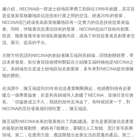
據介紹，NECINA由一群波士頓地區華裔工程師在1996年創建，其宗旨
是促進新英格蘭地區信息技術行業之間的交流。經過20年的發展，
NECINA現已經成長為新英格蘭地區有一定實力的信息技術從業者協
會。同時，伴隨著信息通信技術的發展，NECINA也由IT技術向創業、
投資、職業發展等各領域拓展服務內容，成為了科技從業者及創業者交
流、展示、提高的平台。
主辦方特意請到NECINA的創始者陳五福與吳錦城，回憶創辦經歷，寄
語未來發展。前任會長陸德禮和鄭茹在介紹陳五福時稱他是NECINA之
父。吳錦城先生是波士頓地區知名創業家，多年來對NECINA提供過慷
慨的贊助。
在演講中，陳五福提到20年前信息產業剛剛興起，他感覺到很有必要
建立一個專業協會，於是和吳錦城等人創建了NECINA，並擔任首任會
長。「但協會成立不久，我就到加州去淘金了。有時候回來一下，對
NECINA的茁壯發展感到很吃驚，」陳五福說。
陳五福對NECINA未來的發展推出了四點建議。首先是要跟隨信息產業
的最新的發展動態，網路有7個層次，要關注人工智能、雲計算等新興
領域。第二，在應用方面，應該開發出改善生活的質量的產品。第三，