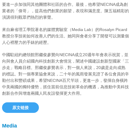
要進一步加強同其他團體和社區的合作。最後，他希望NECINA成為創
業者的「偉哥」，提高他們創業的願望，表現和滿意度。陳五福精彩的
演講得到觀眾們熱烈的掌聲。
來自麻省理工學院著名的媒體實驗室（Media Lab）的Rosalyn Picard
教授分享技術如何改善人們的生活。她同與會者分享了開發可以測量個
人心裡壓力的手錶的經歷。
中國駐紐約總領館邢繼俊參贊向NECINA成立20週年年會表示祝賀，並
向與會人員介紹國內科技創新大會情況，闡述中國建設創新型國家「三
步走」戰略目標。邢繼俊參贊表示，對一個人來說，20歲是走向成熟
的標誌。對一個專業協會來說，二十年的風雨發展見證了各位會員的辛
勤付出和豐碩成果，希望NECINA百尺竿頭，更進一步，發揮自身橫跨
中美兩國的獨特優勢，抓住當前信息技術革命的機遇，為推動中美科技
創新合作與增進兩國人民友誼發揮更大作用。
原文链接
Media