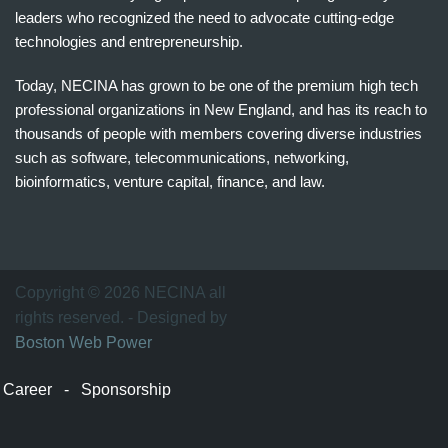
leaders who recognized the need to advocate cutting-edge
technologies and entrepreneurship.
Today, NECINA has grown to be one of the premium high tech
professional organizations in New England, and has its reach to
thousands of people with members covering diverse industries
such as software, telecommunications, networking,
bioinformatics, venture capital, finance, and law.
波
士
顿
万
Copyright © 2026 NECINA all
家
rights reserved. - Designed by
网
Boston Web Power
波
士
Career
-
Sponsorship
顿
波
士