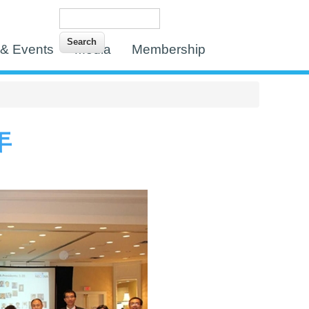
Search
Search form
& Events
Media
Membership
年