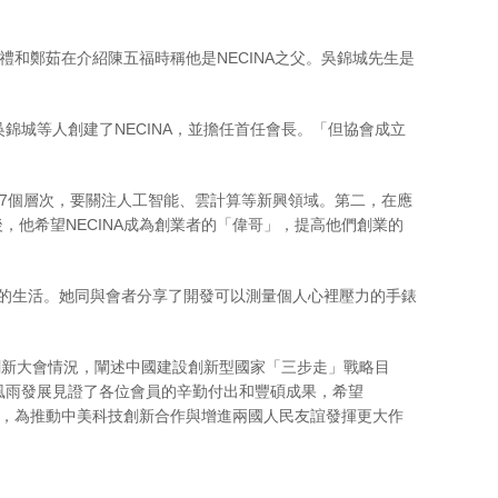
禮和鄭茹在介紹陳五福時稱他是NECINA之父。吳錦城先生是
錦城等人創建了NECINA，並擔任首任會長。「但協會成立
。
有7個層次，要關注人工智能、雲計算等新興領域。第二，在應
他希望NECINA成為創業者的「偉哥」，提高他們創業的
何改善人們的生活。她同與會者分享了開發可以測量個人心裡壓力的手錶
技創新大會情況，闡述中國建設創新型國家「三步走」戰略目
風雨發展見證了各位會員的辛勤付出和豐碩成果，希望
遇，為推動中美科技創新合作與增進兩國人民友誼發揮更大作