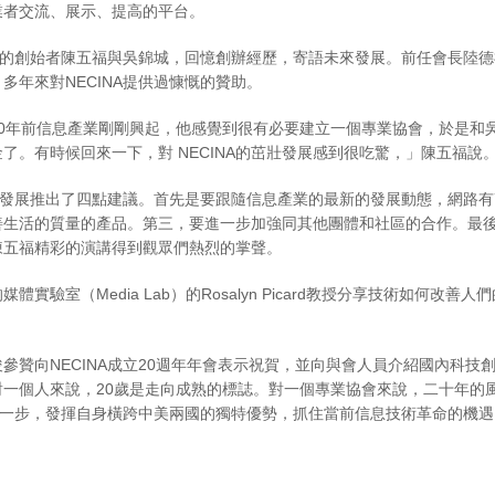
業者交流、展示、提高的平台。
NA的創始者陳五福與吳錦城，回憶創辦經歷，寄語未來發展。前任會長陸德
多年來對NECINA提供過慷慨的贊助。
0年前信息產業剛剛興起，他感覺到很有必要建立一個專業協會，於是和吳
了。有時候回來一下，對 NECINA的茁壯發展感到很吃驚，」陳五福說
來的發展推出了四點建議。首先是要跟隨信息產業的最新的發展動態，網路
生活的質量的產品。第三，要進一步加強同其他團體和社區的合作。最後，
陳五福精彩的演講得到觀眾們熱烈的掌聲。
體實驗室（Media Lab）的Rosalyn Picard教授分享技術如
參贊向NECINA成立20週年年會表示祝賀，並向與會人員介紹國內科
對一個人來說，20歲是走向成熟的標誌。對一個專業協會來說，二十年的
更進一步，發揮自身橫跨中美兩國的獨特優勢，抓住當前信息技術革命的機