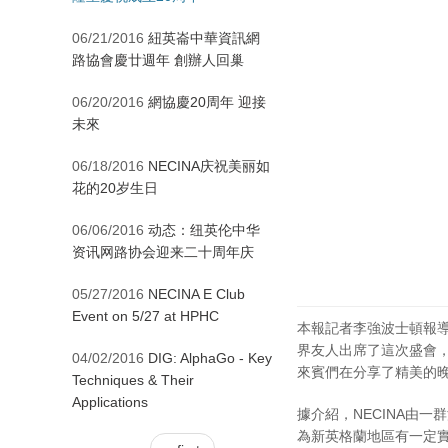
06/21/2016
紐英崙中華資訊網
路協會慶廿週年 創辦人回巢
06/20/2016
網協慶20周年 迎接
未來
06/18/2016
NECINA庆祝美丽如
花的20岁生日
06/06/2016
动态：纽英伦中华
资讯网路协会迎来二十周年庆
05/27/2016
NECINA E Club
Event on 5/27 at HPHC
本報記者李強波士頓報導
界友人出席了這次盛會，
04/02/2016
DIG: AlphaGo - Key
來賓們在分享了精美的
Techniques & Their
Applications
據介紹，NECINA由
為新英格蘭地區有一定實