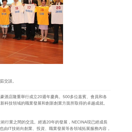
鄭茹交談。
豪酒店隆重舉行成立20週年慶典。500多位嘉賓、會員和各
在高新科技領域的職業發展和創新創業方面所取得的卓越成就。
術行業之間的交流。經過20年的發展，NECINA現已經成長
A也由IT技術向創業、投資、職業發展等各領域拓展服務內容，