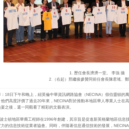
1. 歷任會長濟濟一堂。 李強 攝
2.（右起）邢繼俊參贊同前任會長陳君瑤、
：18日下午和晚上，紐英倫中華資訊網路協會（NECINA）假伯靈頓的萬
他們高度評價了過去20年來，NECINA對於推動本地區華人專業人士
晚宴之後，還一同觀看了精彩的文藝表演。
一群波士頓地區華裔工程師在1996年創建，其宗旨是促進新英格蘭地區信息技
力的信息技術從業者協會。同時，伴隨著信息通信技術的發展，NECIN