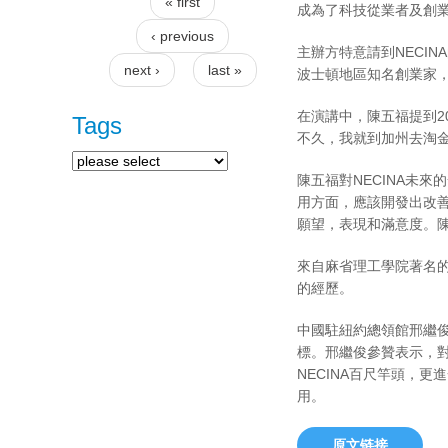
« first
成為了科技從業者及創
Pages
‹ previous
主辦方特意請到NECI
next ›
last »
波士頓地區知名創業家，
在演講中，陳五福提到2
Tags
不久，我就到加州去淘金
陳五福對NECINA未
用方面，應該開發出改善
願望，表現和滿意度。
來自麻省理工學院著名的媒
的經歷。
中國駐紐約總領館邢繼俊
標。邢繼俊參贊表示，
NECINA百尺竿頭，
用。
原文链接