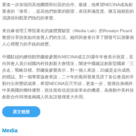
要進一步加強同其他團體和社區的合作。最後，他希望NECINA成為創
業者的「偉哥」，提高他們創業的願望，表現和滿意度。陳五福精彩的
演講得到觀眾們熱烈的掌聲。
來自麻省理工學院著名的媒體實驗室（Media Lab）的Rosalyn Picard
教授分享技術如何改善人們的生活。她同與會者分享了開發可以測量個
人心裡壓力的手錶的經歷。
中國駐紐約總領館邢繼俊參贊向NECINA成立20週年年會表示祝賀，並
向與會人員介紹國內科技創新大會情況，闡述中國建設創新型國家「三
步走」戰略目標。邢繼俊參贊表示，對一個人來說，20歲是走向成熟
的標誌。對一個專業協會來說，二十年的風雨發展見證了各位會員的辛
勤付出和豐碩成果，希望NECINA百尺竿頭，更進一步，發揮自身橫跨
中美兩國的獨特優勢，抓住當前信息技術革命的機遇，為推動中美科技
創新合作與增進兩國人民友誼發揮更大作用。
原文链接
Media