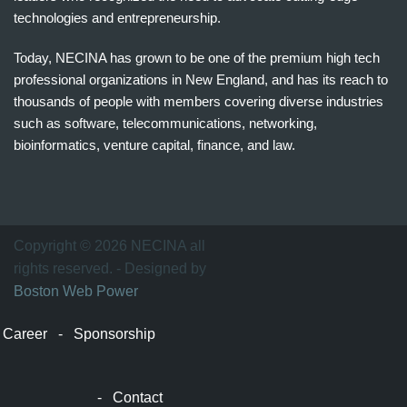
technologies and entrepreneurship.
Today, NECINA has grown to be one of the premium high tech
professional organizations in New England, and has its reach to
thousands of people with members covering diverse industries
such as software, telecommunications, networking,
bioinformatics, venture capital, finance, and law.
波
士
顿
万
Copyright © 2026 NECINA all
家
rights reserved. - Designed by
网
Boston Web Power
波
士
Career
-
Sponsorship
顿
波
士
-
Contact
顿