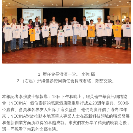
1. 歷任會長濟濟一堂。 李強 攝
2.（右起）邢繼俊參贊同前任會長陳君瑤、鄭茹交談。
本報記者李強波士頓報導：18日下午和晚上，紐英倫中華資訊網路協
會（NECINA）假伯靈頓的萬豪酒店隆重舉行成立20週年慶典。500多
位嘉賓、會員和各界友人出席了這次盛會，他們高度評價了過去20年
來，NECINA對於推動本地區華人專業人士在高新科技領域的職業發展
和創新創業方面所取得的卓越成就。來賓們在分享了精美的晚宴之後，
還一同觀看了精彩的文藝表演。