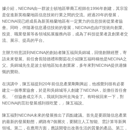
據介紹，NECINA由一群波士頓地區華裔工程師在1996年創建，其宗旨
是促進新英格蘭地區信息技術行業之間的交流。經過20年的發展，
NECINA現已經成長為新英格蘭地區有一定實力的信息技術從業者協
會。同時，伴隨著信息通信技術的發展，NECINA也由IT技術向創業、
投資、職業發展等各領域拓展服務內容，成為了科技從業者及創業者交
流、展示、提高的平台。
主辦方特意請到NECINA的創始者陳五福與吳錦城，回憶創辦經歷，寄
語未來發展。前任會長陸德禮和鄭茹在介紹陳五福時稱他是NECINA之
父。吳錦城先生是波士頓地區知名創業家，多年來對NECINA提供過慷
慨的贊助。
在演講中，陳五福提到20年前信息產業剛剛興起，他感覺到很有必要
建立一個專業協會，於是和吳錦城等人創建了NECINA，並擔任首任會
長。「但協會成立不久，我就到加州去淘金了。有時候回來一下，對
NECINA的茁壯發展感到很吃驚，」陳五福說。
陳五福對NECINA未來的發展推出了四點建議。首先是要跟隨信息產業
的最新的發展動態，網路有7個層次，要關注人工智能、雲計算等新興
領域。第二，在應用方面，應該開發出改善生活的質量的產品。第三，