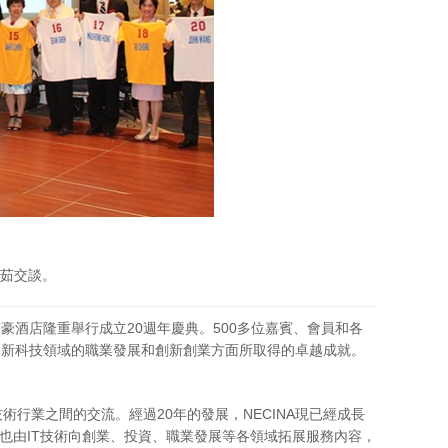
鄭茹交談。
豪酒店隆重舉行成立20週年慶典。500多位嘉賓、會員和各
在高新科技領域的職業發展和創新創業方面所取得的卓越成就。
術行業之間的交流。經過20年的發展，NECINA現已經成長
A也由IT技術向創業、投資、職業發展等各領域拓展服務內容，