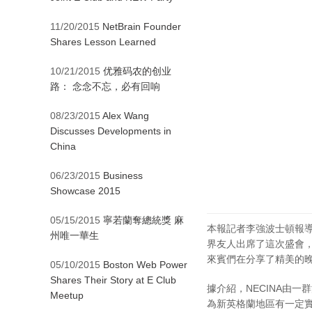
11/20/2015
NetBrain Founder
Shares Lesson Learned
10/21/2015
优雅码农的创业
路： 念念不忘，必有回响
08/23/2015
Alex Wang
Discusses Developments in
China
06/23/2015
Business
Showcase 2015
05/15/2015
寧若蘭奪總統獎 麻
本報記者李強波士頓報導
州唯一華生
界友人出席了這次盛會，
來賓們在分享了精美的
05/10/2015
Boston Web Power
Shares Their Story at E Club
據介紹，NECINA由
Meetup
為新英格蘭地區有一定實