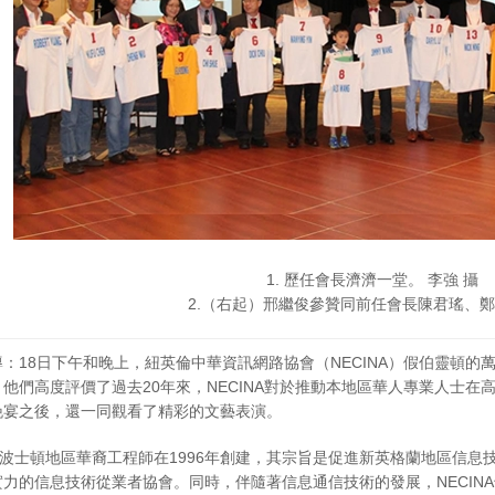
1. 歷任會長濟濟一堂。 李強 攝
2.（右起）邢繼俊參贊同前任會長陳君瑤、
：18日下午和晚上，紐英倫中華資訊網路協會（NECINA）假伯靈頓的萬
他們高度評價了過去20年來，NECINA對於推動本地區華人專業人士
晚宴之後，還一同觀看了精彩的文藝表演。
一群波士頓地區華裔工程師在1996年創建，其宗旨是促進新英格蘭地區信息技
力的信息技術從業者協會。同時，伴隨著信息通信技術的發展，NECIN