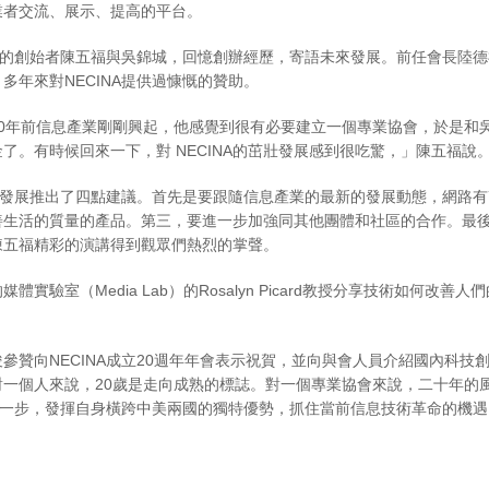
業者交流、展示、提高的平台。
NA的創始者陳五福與吳錦城，回憶創辦經歷，寄語未來發展。前任會長陸德
多年來對NECINA提供過慷慨的贊助。
0年前信息產業剛剛興起，他感覺到很有必要建立一個專業協會，於是和吳
了。有時候回來一下，對 NECINA的茁壯發展感到很吃驚，」陳五福說
來的發展推出了四點建議。首先是要跟隨信息產業的最新的發展動態，網路
生活的質量的產品。第三，要進一步加強同其他團體和社區的合作。最後，
陳五福精彩的演講得到觀眾們熱烈的掌聲。
體實驗室（Media Lab）的Rosalyn Picard教授分享技術如
參贊向NECINA成立20週年年會表示祝賀，並向與會人員介紹國內科
對一個人來說，20歲是走向成熟的標誌。對一個專業協會來說，二十年的
更進一步，發揮自身橫跨中美兩國的獨特優勢，抓住當前信息技術革命的機