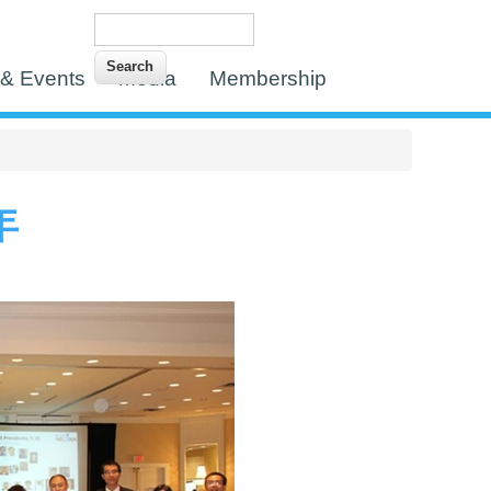
Search
Search form
& Events
Media
Membership
年