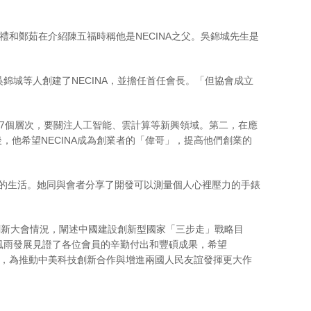
禮和鄭茹在介紹陳五福時稱他是NECINA之父。吳錦城先生是
錦城等人創建了NECINA，並擔任首任會長。「但協會成立
。
有7個層次，要關注人工智能、雲計算等新興領域。第二，在應
他希望NECINA成為創業者的「偉哥」，提高他們創業的
何改善人們的生活。她同與會者分享了開發可以測量個人心裡壓力的手錶
技創新大會情況，闡述中國建設創新型國家「三步走」戰略目
風雨發展見證了各位會員的辛勤付出和豐碩成果，希望
遇，為推動中美科技創新合作與增進兩國人民友誼發揮更大作