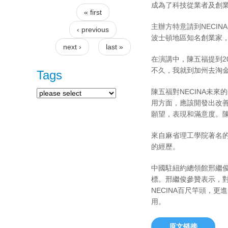
成為了科技從業者及創
« first
Pages
主辦方特意請到NECI
‹ previous
波士頓地區知名創業家，
next ›
last »
在演講中，陳五福提到2
不久，我就到加州去淘金
Tags
陳五福對NECINA未
用方面，應該開發出改善
願望，表現和滿意度。
來自麻省理工學院著名的媒
的經歷。
中國駐紐約總領館邢繼俊
標。邢繼俊參贊表示，
NECINA百尺竿頭，
用。
原文链接