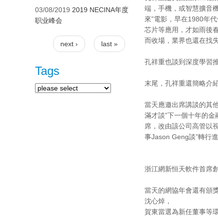
端，手機，或智慧擴音機
03/08/2019
2019 NECINA年度
來”電影，早在1980年代他
职业峰会
芯片等應用，才如雨後春
而收場，業界也還在找
next ›
last »
Pages
孔祥重也談到深度學習推
Tags
末尾，孔祥重還簡略介紹
當天應邀出席講談的其他講
滿才談”下一個十年的金融科
席，改由該公司高管以視
事Jason Geng談”轉
浙江網新恒天軟件首席創
當天的網協年會還有頒
沈心焯，
賀東當選為新任董事