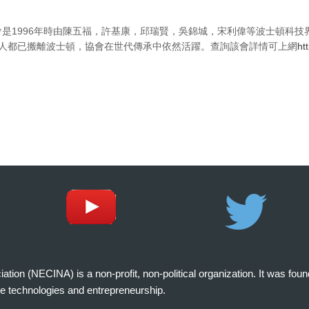
是1996年時由陳五福，許基康，邱瑞賢，吳錦城，宋利偉等波士頓科技
3人都已搬離波士頓，協會在世代傳承中依然活躍。查詢該會詳情可上網
ht
on (NECINA) is a non-profit, non-political organization. It was fou
e technologies and entrepreneurship.