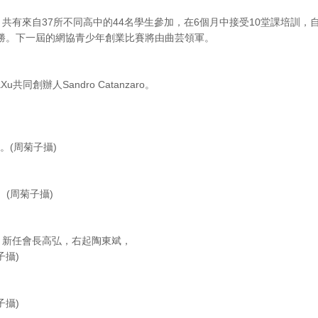
有來自37所不同高中的44名學生參加，在6個月中接受10堂課培訓，自行聚
這兩隊得勝。下一屆的網協青少年創業比賽將由曲芸領軍。
u共同創辦人Sandro Catanzaro。
。(周菊子攝)
g。(周菊子攝)
，新任會長高弘，右起陶東斌，
子攝)
子攝)