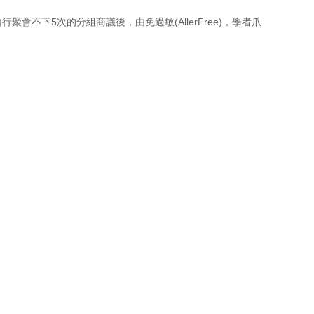
會不下5次的分組商議後，由免過敏(AllerFree)，學者爪