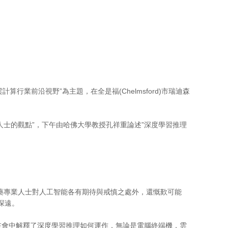
 雲計算行業前沿視野”為主題，在全是福(Chelmsford)市瑞迪森
人士的觀點”，下午由哈佛大學教授孔祥重論述”深度學習推理
醫藥專業人士對人工智能各有期待與戒慎之處外，還慨歎可能
深遠。
在會中解釋了深度學習推理如何運作，無論是電腦終端機，雲