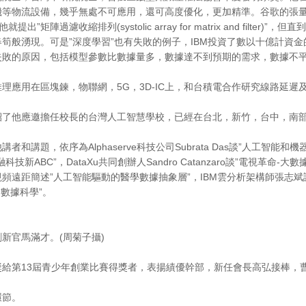
等物流設備，幾乎無處不可應用，還可高度優化，更加精準。谷歌的張量處理
就提出”矩陣過濾收縮排列(systolic array for matrix and fi
筍般湧現。可是”深度學習”也有失敗的例子，IBM投資了數以十億計資金的個
失敗的原因，包括模型參數比數據量多，數據達不到預期的需求，數據不
理應用在區塊鍊，物聯網，5G，3D-IC上，和台積電合作研究線路延遲
了他應邀擔任校長的台灣人工智慧學校，已經在台北，新竹，台中，南部設
者和講題，依序為Alphaserve科技公司Subrata Das談”人工
技新ABC”，DataXu共同創辦人Sandro Catanzaro談”電視革命-大
頻遠距簡述”人工智能驅動的醫學數據抽象層”，IBM雲分析架構師張志斌談
行進數據科學”。
新官馬滿才。(周菊子攝)
獎給第13屆青少年創業比賽得獎者，表揚績優幹部，新任會長高弘接棒，
等環節。