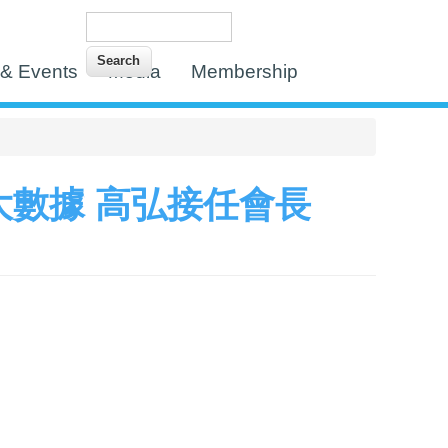
Search
Search form
& Events
Media
Membership
大數據 高弘接任會長