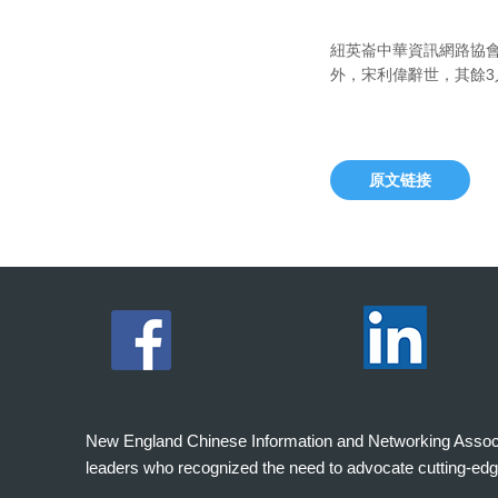
紐英崙中華資訊網路協會
外，宋利偉辭世，其餘
原文链接
New England Chinese Information and Networking Associati
leaders who recognized the need to advocate cutting-edg