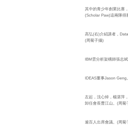
其中的青少年創業比賽，共
(Scholar Paw)
高弘(右)介紹講者，DataX
(周菊子攝)
IBM雲分析架構師張志斌
IDEAS董事Jason Gen
左起，沈心焯，楊湛萍
卸任會長曹江山。(周菊
逾百人出席會議。(周菊