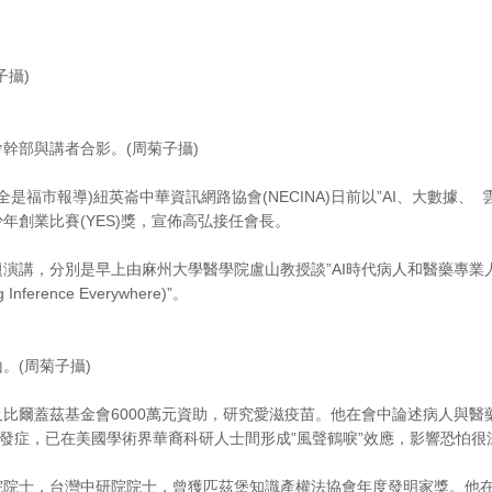
子攝)
幹部與講者合影。(周菊子攝)
e 周菊子全是福市報導)紐英崙中華資訊網路協會(NECINA)日前以”AI、大數據、
年創業比賽(YES)獎，宣佈高弘接任會長。
演講，分別是早上由麻州大學醫學院盧山教授談”AI時代病人和醫藥專業
Inference Everywhere)”。
。(周菊子攝)
比爾蓋茲基金會6000萬元資助，研究愛滋疫苗。他在會中論述病人與
併發症，已在美國學術界華裔科研人士間形成”風聲鶴唳”效應，影響恐怕很
院院士，台灣中研院院士，曾獲匹茲堡知識產權法協會年度發明家獎。他