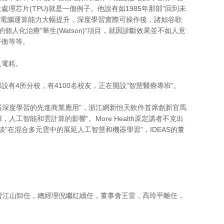
芯片(TPU)就是一個例子。他說有如1985年那部”回到未
lter)”，但直到電腦運算能力大幅提升，深度學習實際可操作後，諸如谷歌
人化治療”華生(Watson)”項目，就因診斷效果並不如人意
平衡等等。
及電耗。
有4所分校，有4100名校友，正在開設”智慧醫療專班”。
智能和機器深度學習的先進商業應用”，浙江網新恒天軟件首席創新官馬
數據，人工智能和雲計算的影響”。More Health原定講者不克出
”在混合多元雲中的展延人工智慧和機器學習”，IDEAS的董
曹江山卸任，總經理倪繼紅續任，董事會王雷，高玲平離任，