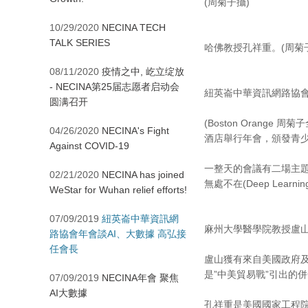
(周菊子攝)
10/29/2020
NECINA TECH
TALK SERIES
哈佛教授孔祥重。(周菊
08/11/2020
疫情之中, 屹立绽放
- NECINA第25届志愿者启动会
紐英崙中華資訊網路協會
圆满召开
(Boston Orang
04/26/2020
NECINA's Fight
酒店舉行年會，頒發青少
Against COVID-19
一整天的會議有二場主題
02/21/2020
NECINA has joined
無處不在(Deep Learning 
WeStar for Wuhan relief efforts!
07/09/2019
紐英崙中華資訊網
麻州大學醫學院教授盧山
路協會年會談AI、大數據 高弘接
任會長
盧山獲有來自美國政府及
是”中美貿易戰”引出的
07/09/2019
NECINA年會 聚焦
AI大數據
孔祥重是美國國家工程