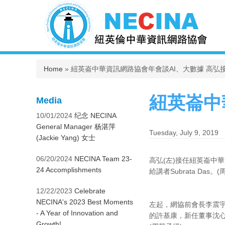
You are here
Home
» 紐英崙中華資訊網路協會年會談AI、大數據 高弘
紐英崙中
Media
10/01/2024
纪念 NECINA
General Manager 杨湛萍
Tuesday, July 9, 2019
(Jackie Yang) 女士
06/20/2024
NECINA Team 23-
高弘(左)接任紐英崙中
24 Accomplishments
給講者Subrata Das。
12/22/2023
Celebrate
NECINA's 2023 Best Moments
左起，網協前會長李震
- A Year of Innovation and
的許基康，新任董事沈心
Growth!