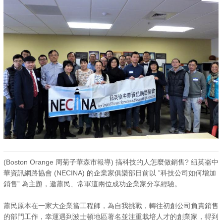
(Boston Orange 周菊子華森市報導) 搞科技的人怎麼做銷售? 紐英崙中
華資訊網路協會 (NECINA) 的企業家俱樂部日前以 ”科技公司如何增加
銷售” 為主題，邀蕭民、常軍這兩位成功企業家分享經驗。
蕭民原本在一家大企業當工程師，為自我挑戰，轉往初創公司負責銷售
的部門工作，幸運遇到波士頓地區著名並注重栽培人才的創業家，得到