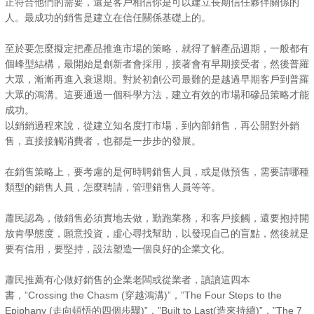
正符合他們的需要，還是客戶相信你是可以建立長期信任夥伴關係的
人。最成功的銷售是建立在信任關係基礎上的。
至於要怎麼擬定把產品推進市場的策略，就得了解產品週期，一般都有
個峰型結構，最開始是創新者會採用，接著會有早期接受者，然後普羅
大眾，漸漸再進入衰退期。對於初創公司最難的是越過早期客戶到普羅
大眾的鴻溝。這要通過一個科學方法，建立有效的市場和磣品策略才能
成功。
以銷銷過程來說，從建立知名度打市場，到內部銷售，再公開對外銷
售，直接接觸消費者，也都是一步步的發展。
在銷售策略上，要考慮的是何時聘銷售人員，或是做預售，需要請哪種
類型的銷售人員，怎麼聘請，管理銷售人員等等。
蕭民認為，做銷售必須實地去做，勤跑業務，和客戶接觸，還要抱持開
放肯學態度，願意投資，虛心尋找幫助，以發現自己的盲點，然後就是
要有信用，要堅持，設法塑造一個良好的企業文化。
蕭民推薦有心做好銷售的企業老闆或從業者，讀讀這四本
書，”Crossing the Chasm (穿越鴻溝)”，”The Four Steps to the
Epiphany (走向頓悟的四個步驟)”，”Built to Last(造來持續)”，”The 7