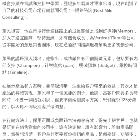
機會持續在嘗試和挫折中學習，歷經多年磨練才逐漸出道，現在創辦了
自己的科技公司市場行銷顧問公司 ”一哩路諮詢(Next Mile
Consulting)”。
蕭民坦言，他在市場行銷這條路上的成長關鍵是找到好導師(Mentor)，
加入了適宜團隊，堅持磨練，才有機會成長，為Vertica和Tamr等公司
從零開始的創建銷售團隊。現在通過顧問諮詢服務幫助更多初創公司。
蕭民的講座深入淺出，他指出，成功銷售有四個關鍵元素，包括要有內
部支持 (Champion)，針對痛點 (pain)，明確預算 (Budget)，掌控時間
點 (Timeline)。
在展示產品和方案時，要簡潔清晰，注重給客戶帶來的效益，其次才是
產品的具體實現。蕭民舉了一個風趣的例子。他說，當客戶問要多長時
間時，不要一開始就明說，但要準備兩個展示方案，5分鐘的和25分鐘
的，以因應不同級別客戶做調整。
在行銷方法上，採用正面或負面銷售法都會有效，得先了解客戶，也就
是研究在銷售對象的公司中，誰有決定權，誰有影響力，誰做產品開
發，然後想清楚，客戶為什麼要買你推銷的產品，是價格好，功能多，