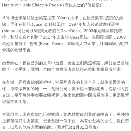
Habits of Highly Effective People (高效人士的7個習慣)”。
常軍博士畢業於波士頓克拉克 (Clark) 大學，在軟體業有很豐富的經
驗，早年在朗訊 (Lucent) 科技工作，1997年加入後來被摩托羅拉
(Motorola)公司以3億美元收購的RiverDelta。2003年她離開摩托羅
拉，和朋友合作創辦了2017年上市的 Casa系統。在那段期間，2009
年她又創辦了 "會鴿 (Event Dove)，幫助個人或企業，社團籌辦活動或
會議的軟體平台。
她曾經在一篇自己寫的文章中透露，會走上創業這條路，緣於自己曾經
動了一次手術，讀到一本由全身癱瘓者以眨眼來控制電腦寫成的書。
在創辦、經營會鴿的過程中，常軍坦言真的非常辛苦，就像蕭民講的一
樣，原本做技術的她，一旦創辦公司，就不得不兼顧銷售，包括和人打
交道，幾乎每件事都要從頭學起，後來他們回中國拓展市場，更是重新
經歷文化衝擊。
常軍坦言，現在會鴿也已被收購，她也轉型從創業改做投資了。另外她
正和幾個好朋友策畫，想要創辦一個平台，為有心創業的女性，提供資
金，以及其他各方面的協助。(圖片已於1月31日發表)