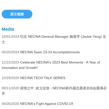
原文链接
Media
10/01/2024
纪念 NECINA General Manager 杨湛萍 (Jackie Yang) 女
士
06/20/2024
NECINA Team 23-24 Accomplishments
12/22/2023
Celebrate NECINA's 2023 Best Moments - A Year of
Innovation and Growth!
10/29/2020
NECINA TECH TALK SERIES
08/11/2020
疫情之中, 屹立绽放 - NECINA第25届志愿者启动会圆满召
开
04/26/2020
NECINA's Fight Against COVID-19