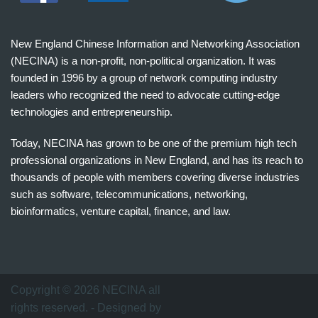
New England Chinese Information and Networking Association
(NECINA) is a non-profit, non-political organization. It was
founded in 1996 by a group of network computing industry
leaders who recognized the need to advocate cutting-edge
technologies and entrepreneurship.
Today, NECINA has grown to be one of the premium high tech
professional organizations in New England, and has its reach to
thousands of people with members covering diverse industries
such as software, telecommunications, networking,
bioinformatics, venture capital, finance, and law.
波
士
顿
万
Copyright © 2026 NECINA all
家
rights reserved. - Designed by