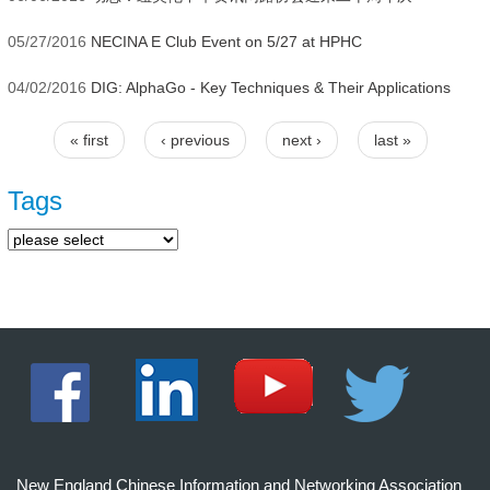
05/27/2016
NECINA E Club Event on 5/27 at HPHC
04/02/2016
DIG: AlphaGo - Key Techniques & Their Applications
« first
‹ previous
next ›
last »
Pages
Tags
New England Chinese Information and Networking Association