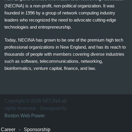
(NECINA) is a non-profit, non-political organization. It was
founded in 1996 by a group of network computing industry
leaders who recognized the need to advocate cutting-edge
technologies and entrepreneurship.
Today, NECINA has grown to be one of the premium high tech
professional organizations in New England, and has its reach to
thousands of people with members covering diverse industries
such as software, telecommunications, networking,
bioinformatics, venture capital, finance, and law.
波
士
顿
万
Copyright © 2026 NECINA all
家
rights reserved. - Designed by
网
Boston Web Power
波
士
Career
-
Sponsorship