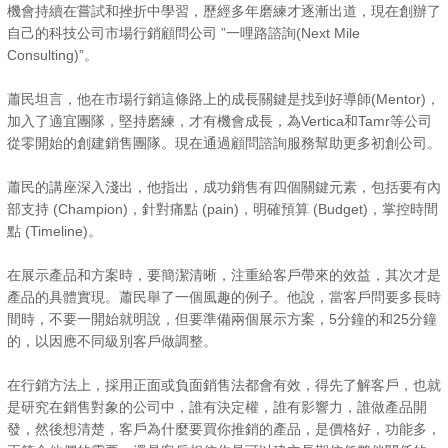
機會持續在嘗試和挫折中學習，歷經多年磨練才逐漸出道，現在創辦了
自己的科技公司市場行銷顧問公司 ”一哩路諮詢(Next Mile
Consulting)”。
蕭民坦言，他在市場行銷這條路上的成長關鍵是找到好導師(Mentor)，
加入了適宜團隊，堅持磨練，才有機會成長，為Vertica和Tamr等公司
從零開始的創建銷售團隊。現在通過顧問諮詢服務幫助更多初創公司。
蕭民的講座深入淺出，他指出，成功銷售有四個關鍵元素，包括要有內
部支持 (Champion)，針對痛點 (pain)，明確預算 (Budget)，掌控時間
點 (Timeline)。
在展示產品和方案時，要簡潔清晰，注重給客戶帶來的效益，其次才是
產品的具體實現。蕭民舉了一個風趣的例子。他說，當客戶問要多長時
間時，不要一開始就明說，但要準備兩個展示方案，5分鐘的和25分鐘
的，以因應不同級別客戶做調整。
在行銷方法上，採用正面或負面銷售法都會有效，得先了解客戶，也就
是研究在銷售對象的公司中，誰有決定權，誰有影響力，誰做產品開
發，然後想清楚，客戶為什麼要買你推銷的產品，是價格好，功能多，