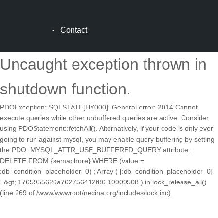
顿
波
士
-
Contact
顿
生
活
Uncaught exception thrown in
波
士
shutdown function.
顿
网
PDOException: SQLSTATE[HY000]: General error: 2014 Cannot
站
execute queries while other unbuffered queries are active. Consider
建
using PDOStatement::fetchAll(). Alternatively, if your code is only ever
设
going to run against mysql, you may enable query buffering by setting
boston
the PDO::MYSQL_ATTR_USE_BUFFERED_QUERY attribute.:
web
DELETE FROM {semaphore} WHERE (value =
design
:db_condition_placeholder_0) ; Array ( [:db_condition_placeholder_0]
波
=&gt; 1765955626a762756412f86.19909508 ) in lock_release_all()
士
(line 269 of /www/wwwroot/necina.org/includes/lock.inc).
顿
租
房