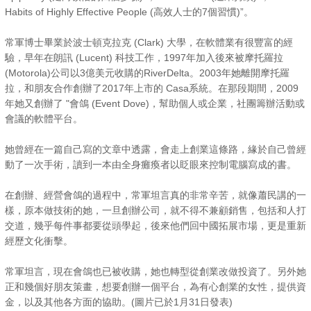
Habits of Highly Effective People (高效人士的7個習慣)”。
常軍博士畢業於波士頓克拉克 (Clark) 大學，在軟體業有很豐富的經
驗，早年在朗訊 (Lucent) 科技工作，1997年加入後來被摩托羅拉
(Motorola)公司以3億美元收購的RiverDelta。2003年她離開摩托羅
拉，和朋友合作創辦了2017年上市的 Casa系統。在那段期間，2009
年她又創辦了 "會鴿 (Event Dove)，幫助個人或企業，社團籌辦活動或
會議的軟體平台。
她曾經在一篇自己寫的文章中透露，會走上創業這條路，緣於自己曾經
動了一次手術，讀到一本由全身癱瘓者以眨眼來控制電腦寫成的書。
在創辦、經營會鴿的過程中，常軍坦言真的非常辛苦，就像蕭民講的一
樣，原本做技術的她，一旦創辦公司，就不得不兼顧銷售，包括和人打
交道，幾乎每件事都要從頭學起，後來他們回中國拓展市場，更是重新
經歷文化衝擊。
常軍坦言，現在會鴿也已被收購，她也轉型從創業改做投資了。另外她
正和幾個好朋友策畫，想要創辦一個平台，為有心創業的女性，提供資
金，以及其他各方面的協助。(圖片已於1月31日發表)