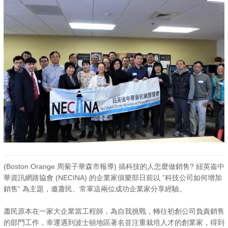
(Boston Orange 周菊子華森市報導) 搞科技的人怎麼做銷售? 紐英崙中
華資訊網路協會 (NECINA) 的企業家俱樂部日前以 ”科技公司如何增加
銷售” 為主題，邀蕭民、常軍這兩位成功企業家分享經驗。
蕭民原本在一家大企業當工程師，為自我挑戰，轉往初創公司負責銷售
的部門工作，幸運遇到波士頓地區著名並注重栽培人才的創業家，得到