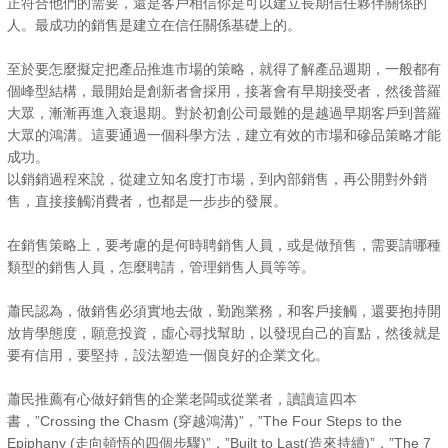
正符合他們的需要，還是客戶相信你是可以建立長期信任夥伴關係的
人。最成功的銷售是建立在信任關係基礎上的。
至於要怎麼擬定把產品推進市場的策略，就得了解產品週期，一般都有
個峰型結構，最開始是創新者會採用，接著會有早期接受者，然後普羅
大眾，漸漸再進入衰退期。對於初創公司最難的是越過早期客戶到普羅
大眾的鴻溝。這要通過一個科學方法，建立有效的市場和磣品策略才能
成功。
以銷銷過程來說，從建立知名度打市場，到內部銷售，再公開對外銷
售，直接接觸消費者，也都是一步步的發展。
在銷售策略上，要考慮的是何時聘銷售人員，或是做預售，需要請哪種
類型的銷售人員，怎麼聘請，管理銷售人員等等。
蕭民認為，做銷售必須實地去做，勤跑業務，和客戶接觸，還要抱持開
放肯學態度，願意投資，虛心尋找幫助，以發現自己的盲點，然後就是
要有信用，要堅持，設法塑造一個良好的企業文化。
蕭民推薦有心做好銷售的企業老闆或從業者，讀讀這四本
書，”Crossing the Chasm (穿越鴻溝)”，”The Four Steps to the
Epiphany (走向頓悟的四個步驟)”，”Built to Last(造來持續)”，”The 7