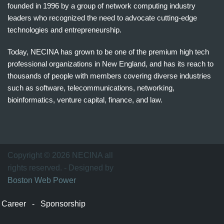
founded in 1996 by a group of network computing industry
leaders who recognized the need to advocate cutting-edge
technologies and entrepreneurship.
Today, NECINA has grown to be one of the premium high tech
professional organizations in New England, and has its reach to
thousands of people with members covering diverse industries
such as software, telecommunications, networking,
bioinformatics, venture capital, finance, and law.
波
士
顿
万
Copyright © 2026 NECINA all
家
rights reserved. - Designed by
网
Boston Web Power
波
士
Career
-
Sponsorship
顿
波