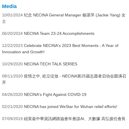
Media
10/01/2024
纪念 NECINA General Manager 杨湛萍 (Jackie Yang) 女
士
06/20/2024
NECINA Team 23-24 Accomplishments
12/22/2023
Celebrate NECINA's 2023 Best Moments - A Year of
Innovation and Growth!
10/29/2020
NECINA TECH TALK SERIES
08/11/2020
疫情之中, 屹立绽放 - NECINA第25届志愿者启动会圆满召
开
04/26/2020
NECINA's Fight Against COVID-19
02/21/2020
NECINA has joined WeStar for Wuhan relief efforts!
07/09/2019
紐英崙中華資訊網路協會年會談AI、大數據 高弘接任會長