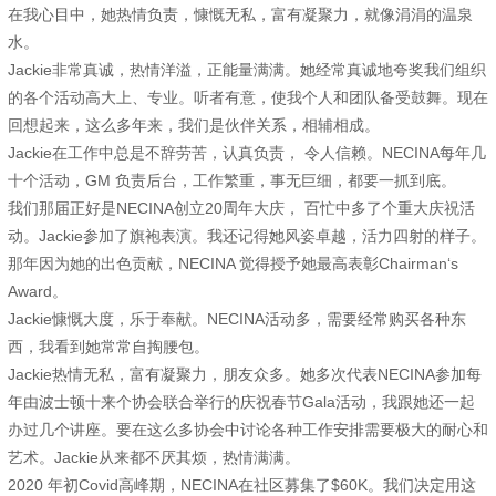
在我心目中，她热情负责，慷慨无私，富有凝聚力，就像涓涓的温泉
水。
Jackie非常真诚，热情洋溢，正能量满满。她经常真诚地夸奖我们组织
的各个活动高大上、专业。听者有意，使我个人和团队备受鼓舞。现在
回想起来，这么多年来，我们是伙伴关系，相辅相成。
Jackie在工作中总是不辞劳苦，认真负责， 令人信赖。NECINA每年几
十个活动，GM 负责后台，工作繁重，事无巨细，都要一抓到底。
我们那届正好是NECINA创立20周年大庆， 百忙中多了个重大庆祝活
动。Jackie参加了旗袍表演。我还记得她风姿卓越，活力四射的样子。
那年因为她的出色贡献，NECINA 觉得授予她最高表彰Chairman‘s
Award。
Jackie慷慨大度，乐于奉献。NECINA活动多，需要经常购买各种东
西，我看到她常常自掏腰包。
Jackie热情无私，富有凝聚力，朋友众多。她多次代表NECINA参加每
年由波士顿十来个协会联合举行的庆祝春节Gala活动，我跟她还一起
办过几个讲座。要在这么多协会中讨论各种工作安排需要极大的耐心和
艺术。Jackie从来都不厌其烦，热情满满。
2020 年初Covid高峰期，NECINA在社区募集了$60K。我们决定用这