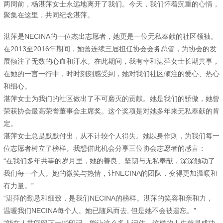
两周前，杨湛萍女士永远地离开了我们。今天，我们怀着沉重的心情，
聚集在这里，共同纪念湛萍。
湛萍是NECINA的一位杰出志愿者，她更是一位无私奉献的社区领袖。
在2013至2016年期间，她曾连续三届担任协会会务总管，为协会的发
展倾注了无数的心血和汗水。在此期间，我有幸和湛萍女士长期共事，
在她的一言一行中，时时刻刻感受到，她对我们社区倾注的爱心、热心
和细心。
湛萍女士为我们的社区做出了不可磨灭的贡献。她是我们的骄傲，她曾
荣获协会最高荣誉董事会主席奖。这个奖项是对她多年来无私奉献的肯
定。
湛萍女士总是默默付出，从不计较个人得失。她以身作则，为我们每一
位志愿者树立了榜样。我想借此机会分享三位协会志愿者的感言：
“在我们多年共事的岁月里，她的善良、坚韧与无私奉献，深深触动了
我们每一个人。她的微笑与热情，让NECINA的团队，变得更加温暖和
有力量。”
“湛萍的勤恳和细致，是我们NECINA的榜样。湛萍的笑容和亲和力，
温暖我们NECINA每个人。她已随风而去, 但是她不会被遗忘
。
”
“能在人世间留下一些印记，能让这么多人记住，这样的人生就是成功