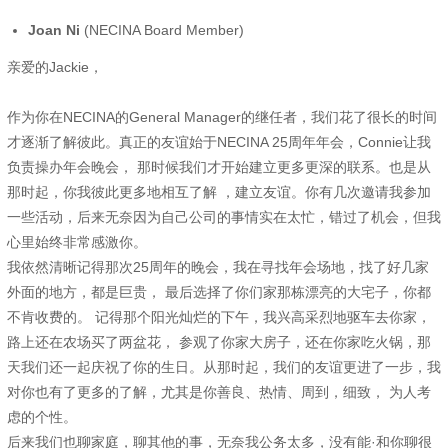
Joan Ni
(NECINA Board Member)
亲爱的Jackie，
作为你在NECINA的General Manager的继任者，我们花了很长的时间
才逐渐了解彼此。真正的友谊始于NECINA 25周年年会，Connie让我
负责操办年会晚会， 那时候我们才开始建立更多更深的联系。也是从
那时起，你我彼此更多地相互了解 ，建立友谊。你有几次邀请我参加
一些活动，后来无奈因为自己公司的事情实在太忙，错过了机会，但我
心里始终非常感激你。
我依然清晰记得那次25周年的晚会，我在寻找年会场地，找了好几家
外面的地方，都是巨贵， 最后选择了你们家那栋漂亮的大宅子，你都
不肯收费的。 记得那个阳光灿烂的下午，我兴高采烈地驱车去你家，
路上还在农场买了两盆花， 参观了你家大房子，还在你家吃火锅，那
天我们还一起庆祝了你的生日。从那时起，我们的友谊更进了一步，我
对你也有了更多的了解，尤其是你善良、热情、周到，细致， 为人考
虑的个性。
后来我们也聊家庭，聊其他的事，无奈我公务太多，没有能·和你聊很