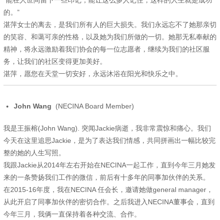
的
。
”
湛萍女士的离去，是我们所有人的巨大损失。我们永远忘不了她那亲切
的笑容、和蔼可亲的性格，以及她为我们所做的一切。她那无私奉献的
精神，将永远激励着我们协会的每一位志愿者，继续为我们的社区服
务，让我们的社区变得更加美好。
湛萍，愿您在天堂一切安好，永远沐浴在阳光和快乐之中。
John Wang
(NECINA Board Member)
我是王振榕(John Wang). 突闻Jackie病逝，我非常震惊和痛心。我们
今天在这里追思Jackie，是为了表达我们情感，共同拼画出一幅比较完
整的她的人生写照。
我跟Jackie从2014年左右开始在NECINA一起工作，直到今年三月她发
来的一条赞扬我们工作的微信，前后有十多年的同事加伙伴的关系。
在2015-16年度，我在NECINA 任会长，邀请她做general manager，
从此开启了同事加伙伴的密切合作。之后我进入NECINA董事会，直到
今年三月，我俩一直保持着各种交流、合作。