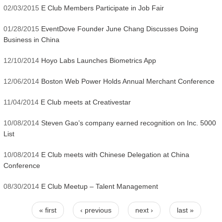
02/03/2015
E Club Members Participate in Job Fair
01/28/2015
EventDove Founder June Chang Discusses Doing
Business in China
12/10/2014
Hoyo Labs Launches Biometrics App
12/06/2014
Boston Web Power Holds Annual Merchant Conference
11/04/2014
E Club meets at Creativestar
10/08/2014
Steven Gao’s company earned recognition on Inc. 5000
List
10/08/2014
E Club meets with Chinese Delegation at China
Conference
08/30/2014
E Club Meetup – Talent Management
« first
‹ previous
next ›
last »
Pages