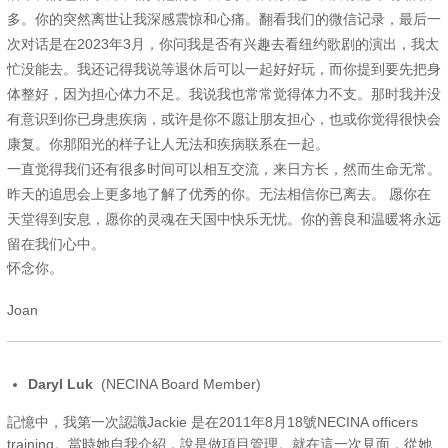
多。你的突然离世让我深感震惊和心痛。翻看我们的微信记录，最后一
次对话是在2023年3月，你问我是否有兴趣去看纽约歌剧的演出，我太
忙没能去。我还记得我说等退休后可以一起好好玩，而你提到要先把身
体整好，因为担心体力不足。我说我也常常觉得体力不支。那时我并没
有意识到你已身患疾病，或许是你不愿让朋友担心，也或你觉得很快会
康复。你那阳光的样子让人无法和疾病联系在一起。
一直觉得我们还有很多时间可以相互交流，来日方长，然而生命无常。
昨天的追思会上更多地了解了优秀的你。无法相信你已离去。 愿你在
天堂得到安息，愿你的灵魂在天国中快乐无忧。你的善良和温暖将永远
留在我们心中。
怀念你。
Joan
Daryl Luk
(NECINA Board Member)
記憶中，我第一次認識Jackie 是在2011年8月18號NECINA officers
training。當時她自我介紹，說是做項目管理。就在這一次見面，從她