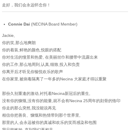
走好，我们会永远怀念你！
Connie Dai
(NECINA Board Member)
Jackie,
你的笑,那么地爽朗
你的着装,鲜艳的颜色,悦眼的搭配
你对生活的憧景和热爱, 在美丽丝巾和腰带中流露出来
你的工作,那么地周到,认真,细致,投入和负责
你离开后才听见你愉悦欢乐的歌声
在你家里,被病毒隔离了一年多的Necina 大家庭才得以重聚
那份久别重逢的激动,衬托着Necina新冠后的重生,
没有你的慷慨,没有你的能量,就不会有Necina 25周年的刻骨的恪印
你走的那么突然,我没能说再见
相信你把善良、慷慨和热情带到那个世界里,
那里的人,会永远被你的真诚和欢乐的笑而感染和包围
我只能嫉妒, 直到我们再相见.