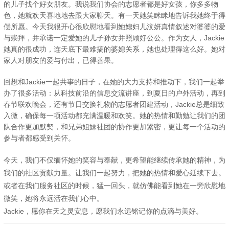
的儿子找个好女朋友。我说我们协会的志愿者都是好女孩，你多多物
色，她就欢天喜地地去跟大家聊天。有一天她笑眯眯地告诉我她终于得
偿所愿。今天我很开心很欣慰地看到她媳妇儿汶妍真情叙述对婆婆的爱
与崇拜，并承诺一定爱她的儿子孙女并照顾好公公。作为女人，Jackie
她真的很成功，连天底下最难搞的婆媳关系，她也处理得这么好。她对
家人对朋友的爱与付出，已得善果。
回想和Jackie一起共事的日子，在她的大力支持和推动下，我们一起举
办了很多活动：从科技前沿的信息交流讲座，到夏日的户外活动，再到
春节联欢晚会，还有节日交换礼物的志愿者团建活动，Jackie总是细致
入微，确保每一项活动都充满温暖和欢笑。她的热情和勤勉让我们的团
队合作更加默契，和兄弟姐妹社团的协作更加紧密，更让每一个活动的
参与者都感受到关怀。
今天，我们不仅缅怀她的笑容与奉献，更希望能继续传承她的精神，为
我们的社区贡献力量。让我们一起努力，把她的热情和爱心延续下去。
或者在我们服务社区的时候，猛一回头，就仿佛能看到她在一旁欣慰地
微笑，她将永远活在我们心中。
Jackie，愿你在天之灵安息，愿我们永远铭记你的点滴与美好。