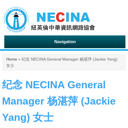
Navigation
You are here
Home
» 纪念 NECINA General Manager 杨湛萍 (Jackie Yang)
女士
纪念 NECINA General
Manager 杨湛萍 (Jackie
Yang) 女士