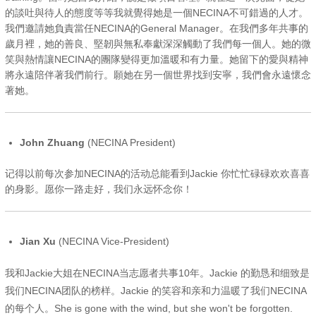
的談吐與待人的態度等等我就覺得她是一個NECINA不可錯過的人才。
我們邀請她負責當任NECINA的General Manager。在我們多年共事的
歲月裡，她的善良、堅韌與無私奉獻深深觸動了我們每一個人。她的微
笑與熱情讓NECINA的團隊變得更加溫暖和有力量。她留下的愛與精神
將永遠陪伴著我們前行。願她在另一個世界找到安寧，我們會永遠懷念
著她。
John Zhuang
(NECINA President)
记得以前每次参加NECINA的活动总能看到Jackie 你忙忙碌碌欢欢喜喜
的身影。愿你一路走好，我们永远怀念你！
Jian Xu
(NECINA Vice-President)
我和Jackie大姐在NECINA当志愿者共事10年。Jackie 的勤恳和细致是
我们NECINA团队的榜样。Jackie 的笑容和亲和力温暖了我们NECINA
的每个人。She is gone with the wind, but she won't be forgotten.