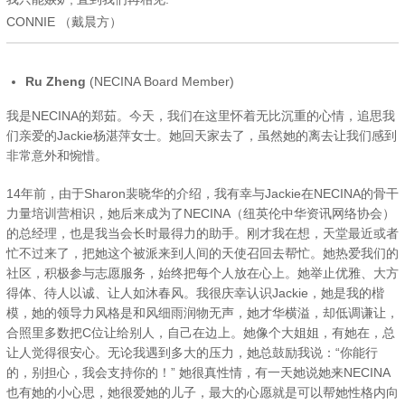
CONNIE （戴晨方）
Ru Zheng
(NECINA Board Member)
我是NECINA的郑茹。今天，我们在这里怀着无比沉重的心情，追思我
们亲爱的Jackie杨湛萍女士。她回天家去了，虽然她的离去让我们感到
非常意外和惋惜。
14年前，由于Sharon裴晓华的介绍，我有幸与Jackie在NECINA的骨干
力量培训营相识，她后来成为了NECINA（纽英伦中华资讯网络协会）
的总经理，也是我当会长时最得力的助手。刚才我在想，天堂最近或者
忙不过来了，把她这个被派来到人间的天使召回去帮忙。她热爱我们的
社区，积极参与志愿服务，始终把每个人放在心上。她举止优雅、大方
得体、待人以诚、让人如沐春风。我很庆幸认识Jackie，她是我的楷
模，她的领导力风格是和风细雨润物无声，她才华横溢，却低调谦让，
合照里多数把C位让给别人，自己在边上。她像个大姐姐，有她在，总
让人觉得很安心。无论我遇到多大的压力，她总鼓励我说：“你能行
的，别担心，我会支持你的！” 她很真性情，有一天她说她来NECINA
也有她的小心思，她很爱她的儿子，最大的心愿就是可以帮她性格内向