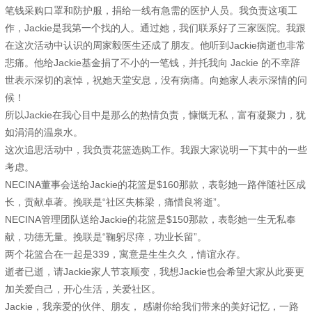
笔钱采购口罩和防护服，捐给一线有急需的医护人员。我负责这项工
作，Jackie是我第一个找的人。通过她，我们联系好了三家医院。我跟
在这次活动中认识的周家毅医生还成了朋友。他听到Jackie病逝也非常
悲痛。他给Jackie基金捐了不小的一笔钱，并托我向 Jackie 的不幸辞
世表示深切的哀悼，祝她天堂安息，没有病痛。向她家人表示深情的问
候！
所以Jackie在我心目中是那么的热情负责，慷慨无私，富有凝聚力，犹
如涓涓的温泉水。
这次追思活动中，我负责花篮选购工作。我跟大家说明一下其中的一些
考虑。
NECINA董事会送给Jackie的花篮是$160那款，表彰她一路伴随社区成
长，贡献卓著。挽联是“社区失栋梁，痛惜良将逝”。
NECINA管理团队送给Jackie的花篮是$150那款，表彰她一生无私奉
献，功德无量。挽联是“鞠躬尽瘁，功业长留”。
两个花篮合在一起是339，寓意是生生久久，情谊永存。
逝者已逝，请Jackie家人节哀顺变，我想Jackie也会希望大家从此要更
加关爱自己，开心生活，关爱社区。
Jackie，我亲爱的伙伴、朋友， 感谢你给我们带来的美好记忆，一路