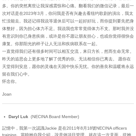
多。你的突然离世让我深感震惊和心痛。翻看我们的微信记录，最后一
次对话是在2023年3月，你问我是否有兴趣去看纽约歌剧的演出，我太
忙没能去。我还记得我说等退休后可以一起好好玩，而你提到要先把身
体整好，因为担心体力不足。我说我也常常觉得体力不支。那时我并没
有意识到你已身患疾病，或许是你不愿让朋友担心，也或你觉得很快会
康复。你那阳光的样子让人无法和疾病联系在一起。
一直觉得我们还有很多时间可以相互交流，来日方长，然而生命无常。
昨天的追思会上更多地了解了优秀的你。无法相信你已离去。 愿你在
天堂得到安息，愿你的灵魂在天国中快乐无忧。你的善良和温暖将永远
留在我们心中。
怀念你。
Joan
Daryl Luk
(NECINA Board Member)
記憶中，我第一次認識Jackie 是在2011年8月18號NECINA officers
training。當時她自我介紹，說是做項目管理。就在這一次見面，從她