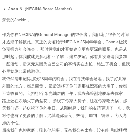
Joan Ni
(NECINA Board Member)
亲爱的Jackie，
作为你在NECINA的General Manager的继任者，我们花了很长的时间
才逐渐了解彼此。真正的友谊始于NECINA 25周年年会，Connie让我
负责操办年会晚会， 那时候我们才开始建立更多更深的联系。也是从
那时起，你我彼此更多地相互了解 ，建立友谊。你有几次邀请我参加
一些活动，后来无奈因为自己公司的事情实在太忙，错过了机会，但我
心里始终非常感激你。
我依然清晰记得那次25周年的晚会，我在寻找年会场地，找了好几家
外面的地方，都是巨贵， 最后选择了你们家那栋漂亮的大宅子，你都
不肯收费的。 记得那个阳光灿烂的下午，我兴高采烈地驱车去你家，
路上还在农场买了两盆花， 参观了你家大房子，还在你家吃火锅，那
天我们还一起庆祝了你的生日。从那时起，我们的友谊更进了一步，我
对你也有了更多的了解，尤其是你善良、热情、周到，细致， 为人考
虑的个性。
后来我们也聊家庭，聊其他的事，无奈我公务太多，没有能·和你聊很