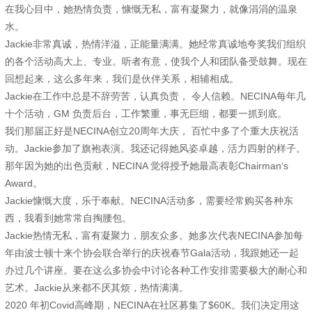
在我心目中，她热情负责，慷慨无私，富有凝聚力，就像涓涓的温泉
水。
Jackie非常真诚，热情洋溢，正能量满满。她经常真诚地夸奖我们组织
的各个活动高大上、专业。听者有意，使我个人和团队备受鼓舞。现在
回想起来，这么多年来，我们是伙伴关系，相辅相成。
Jackie在工作中总是不辞劳苦，认真负责， 令人信赖。NECINA每年几
十个活动，GM 负责后台，工作繁重，事无巨细，都要一抓到底。
我们那届正好是NECINA创立20周年大庆， 百忙中多了个重大庆祝活
动。Jackie参加了旗袍表演。我还记得她风姿卓越，活力四射的样子。
那年因为她的出色贡献，NECINA 觉得授予她最高表彰Chairman‘s
Award。
Jackie慷慨大度，乐于奉献。NECINA活动多，需要经常购买各种东
西，我看到她常常自掏腰包。
Jackie热情无私，富有凝聚力，朋友众多。她多次代表NECINA参加每
年由波士顿十来个协会联合举行的庆祝春节Gala活动，我跟她还一起
办过几个讲座。要在这么多协会中讨论各种工作安排需要极大的耐心和
艺术。Jackie从来都不厌其烦，热情满满。
2020 年初Covid高峰期，NECINA在社区募集了$60K。我们决定用这