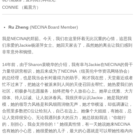
CONNIE （戴晨方）
Ru Zheng
(NECINA Board Member)
我是NECINA的郑茹。今天，我们在这里怀着无比沉重的心情，追思我
们亲爱的Jackie杨湛萍女士。她回天家去了，虽然她的离去让我们感到
非常意外和惋惜。
14年前，由于Sharon裴晓华的介绍，我有幸与Jackie在NECINA的骨干
力量培训营相识，她后来成为了NECINA（纽英伦中华资讯网络协会）
的总经理，也是我当会长时最得力的助手。刚才我在想，天堂最近或者
忙不过来了，把她这个被派来到人间的天使召回去帮忙。她热爱我们的
社区，积极参与志愿服务，始终把每个人放在心上。她举止优雅、大方
得体、待人以诚、让人如沐春风。我很庆幸认识Jackie，她是我的楷
模，她的领导力风格是和风细雨润物无声，她才华横溢，却低调谦让，
合照里多数把C位让给别人，自己在边上。她像个大姐姐，有她在，总
让人觉得很安心。无论我遇到多大的压力，她总鼓励我说：“你能行
的，别担心，我会支持你的！” 她很真性情，有一天她说她来NECINA
也有她的小心思，她很爱她的儿子，最大的心愿就是可以帮她性格内向