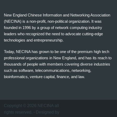
New England Chinese Information and Networking Association
(NECINA) is a non-profit, non-political organization. It was
founded in 1996 by a group of network computing industry
leaders who recognized the need to advocate cutting-edge
technologies and entrepreneurship.
Today, NECINA has grown to be one of the premium high tech
professional organizations in New England, and has its reach to
thousands of people with members covering diverse industries
such as software, telecommunications, networking,
bioinformatics, venture capital, finance, and law.
波
士
顿
万
Copyright © 2026 NECINA all
家
rights reserved. - Designed by
网