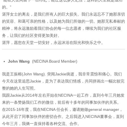
的
。
”
湛萍女士的离去，是我们所有人的巨大损失。我们永远忘不了她那亲切
的笑容、和蔼可亲的性格，以及她为我们所做的一切。她那无私奉献的
精神，将永远激励着我们协会的每一位志愿者，继续为我们的社区服
务，让我们的社区变得更加美好。
湛萍，愿您在天堂一切安好，永远沐浴在阳光和快乐之中。
John Wang
(NECINA Board Member)
我是王振榕(John Wang). 突闻Jackie病逝，我非常震惊和痛心。我们
今天在这里追思Jackie，是为了表达我们情感，共同拼画出一幅比较完
整的她的人生写照。
我跟Jackie从2014年左右开始在NECINA一起工作，直到今年三月她发
来的一条赞扬我们工作的微信，前后有十多年的同事加伙伴的关系。
在2015-16年度，我在NECINA 任会长，邀请她做general manager，
从此开启了同事加伙伴的密切合作。之后我进入NECINA董事会，直到
今年三月，我俩一直保持着各种交流、合作。