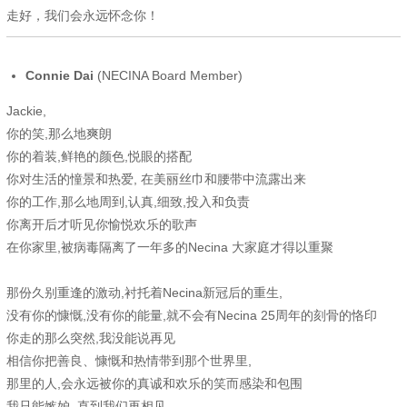
走好，我们会永远怀念你！
Connie Dai
(NECINA Board Member)
Jackie,
你的笑,那么地爽朗
你的着装,鲜艳的颜色,悦眼的搭配
你对生活的憧景和热爱, 在美丽丝巾和腰带中流露出来
你的工作,那么地周到,认真,细致,投入和负责
你离开后才听见你愉悦欢乐的歌声
在你家里,被病毒隔离了一年多的Necina 大家庭才得以重聚
那份久别重逢的激动,衬托着Necina新冠后的重生,
没有你的慷慨,没有你的能量,就不会有Necina 25周年的刻骨的恪印
你走的那么突然,我没能说再见
相信你把善良、慷慨和热情带到那个世界里,
那里的人,会永远被你的真诚和欢乐的笑而感染和包围
我只能嫉妒, 直到我们再相见.