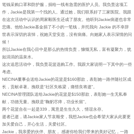
笔钱采购口罩和防护服，捐给一线有急需的医护人员。我负责这项工
作，Jackie是我第一个找的人。通过她，我们联系好了三家医院。我跟
在这次活动中认识的周家毅医生还成了朋友。他听到Jackie病逝也非常
悲痛。他给Jackie基金捐了不小的一笔钱，并托我向 Jackie 的不幸辞
世表示深切的哀悼，祝她天堂安息，没有病痛。向她家人表示深情的问
候！
所以Jackie在我心目中是那么的热情负责，慷慨无私，富有凝聚力，犹
如涓涓的温泉水。
这次追思活动中，我负责花篮选购工作。我跟大家说明一下其中的一些
考虑。
NECINA董事会送给Jackie的花篮是$160那款，表彰她一路伴随社区成
长，贡献卓著。挽联是“社区失栋梁，痛惜良将逝”。
NECINA管理团队送给Jackie的花篮是$150那款，表彰她一生无私奉
献，功德无量。挽联是“鞠躬尽瘁，功业长留”。
两个花篮合在一起是339，寓意是生生久久，情谊永存。
逝者已逝，请Jackie家人节哀顺变，我想Jackie也会希望大家从此要更
加关爱自己，开心生活，关爱社区。
Jackie，我亲爱的伙伴、朋友， 感谢你给我们带来的美好记忆，一路