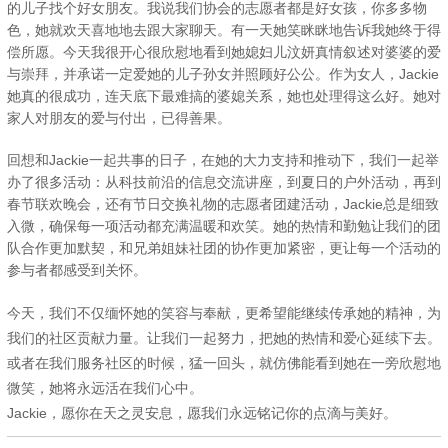
的儿子找个好女朋友。我说我们协会的志愿者都是好女孩，你多多物
色，她就欢天喜地地去跟大家聊天。有一天她笑眯眯地告诉我她终于得
偿所愿。今天我很开心很欣慰地看到她媳妇儿汶妍真情叙述对婆婆的爱
与崇拜，并承诺一定爱她的儿子孙女并照顾好公公。作为女人，Jackie
她真的很成功，连天底下最难搞的婆媳关系，她也处理得这么好。她对
家人对朋友的爱与付出，已得善果。
回想和Jackie一起共事的日子，在她的大力支持和推动下，我们一起举
办了很多活动：从科技前沿的信息交流讲座，到夏日的户外活动，再到
春节联欢晚会，还有节日交换礼物的志愿者团建活动，Jackie总是细致
入微，确保每一项活动都充满温暖和欢笑。她的热情和勤勉让我们的团
队合作更加默契，和兄弟姐妹社团的协作更加紧密，更让每一个活动的
参与者都感受到关怀。
今天，我们不仅缅怀她的笑容与奉献，更希望能继续传承她的精神，为
我们的社区贡献力量。让我们一起努力，把她的热情和爱心延续下去。
或者在我们服务社区的时候，猛一回头，就仿佛能看到她在一旁欣慰地
微笑，她将永远活在我们心中。
Jackie，愿你在天之灵安息，愿我们永远铭记你的点滴与美好。