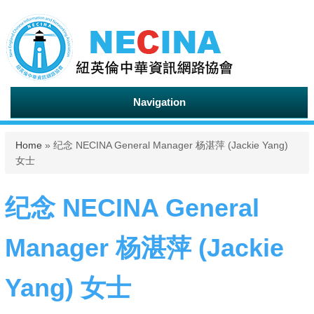
Navigation
You are here
Home
» 纪念 NECINA General Manager 杨湛萍 (Jackie Yang)
女士
纪念 NECINA General
Manager 杨湛萍 (Jackie
Yang) 女士