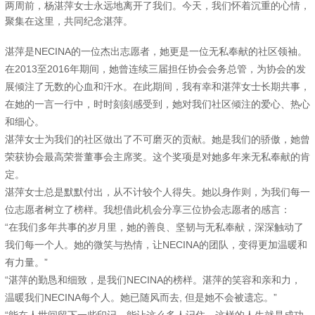
两周前，杨湛萍女士永远地离开了我们。今天，我们怀着沉重的心情，
聚集在这里，共同纪念湛萍。
湛萍是NECINA的一位杰出志愿者，她更是一位无私奉献的社区领袖。
在2013至2016年期间，她曾连续三届担任协会会务总管，为协会的发
展倾注了无数的心血和汗水。在此期间，我有幸和湛萍女士长期共事，
在她的一言一行中，时时刻刻感受到，她对我们社区倾注的爱心、热心
和细心。
湛萍女士为我们的社区做出了不可磨灭的贡献。她是我们的骄傲，她曾
荣获协会最高荣誉董事会主席奖。这个奖项是对她多年来无私奉献的肯
定。
湛萍女士总是默默付出，从不计较个人得失。她以身作则，为我们每一
位志愿者树立了榜样。我想借此机会分享三位协会志愿者的感言：
“在我们多年共事的岁月里，她的善良、坚韧与无私奉献，深深触动了
我们每一个人。她的微笑与热情，让NECINA的团队，变得更加温暖和
有力量。”
“湛萍的勤恳和细致，是我们NECINA的榜样。湛萍的笑容和亲和力，
温暖我们NECINA每个人。她已随风而去, 但是她不会被遗忘
。
”
“能在人世间留下一些印记，能让这么多人记住，这样的人生就是成功