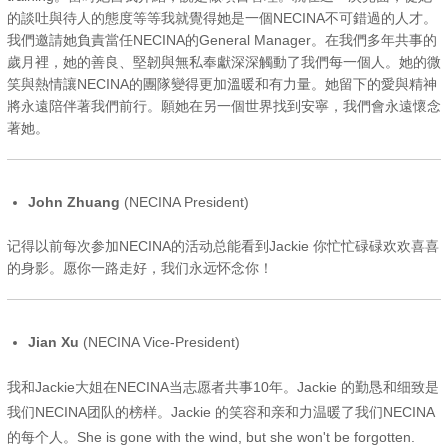
的談吐與待人的態度等等我就覺得她是一個NECINA不可錯過的人才。
我們邀請她負責當任NECINA的General Manager。在我們多年共事的
歲月裡，她的善良、堅韌與無私奉獻深深觸動了我們每一個人。她的微
笑與熱情讓NECINA的團隊變得更加溫暖和有力量。她留下的愛與精神
將永遠陪伴著我們前行。願她在另一個世界找到安寧，我們會永遠懷念
著她。
John Zhuang
(NECINA President)
记得以前每次参加NECINA的活动总能看到Jackie 你忙忙碌碌欢欢喜喜
的身影。愿你一路走好，我们永远怀念你！
Jian Xu
(NECINA Vice-President)
我和Jackie大姐在NECINA当志愿者共事10年。Jackie 的勤恳和细致是
我们NECINA团队的榜样。Jackie 的笑容和亲和力温暖了我们NECINA
的每个人。She is gone with the wind, but she won't be forgotten.