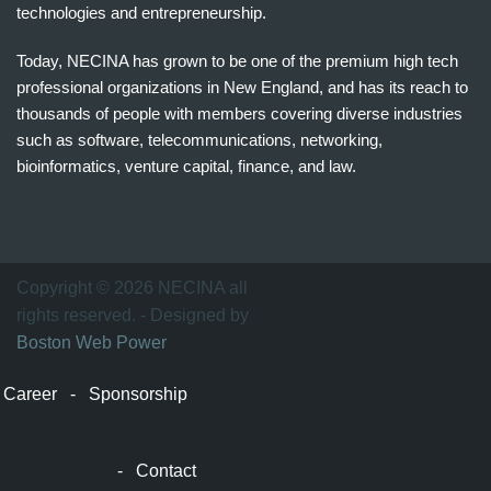
technologies and entrepreneurship.
Today, NECINA has grown to be one of the premium high tech
professional organizations in New England, and has its reach to
thousands of people with members covering diverse industries
such as software, telecommunications, networking,
bioinformatics, venture capital, finance, and law.
波
士
顿
万
Copyright © 2026 NECINA all
家
rights reserved. - Designed by
网
Boston Web Power
波
士
Career
-
Sponsorship
顿
波
士
-
Contact
顿