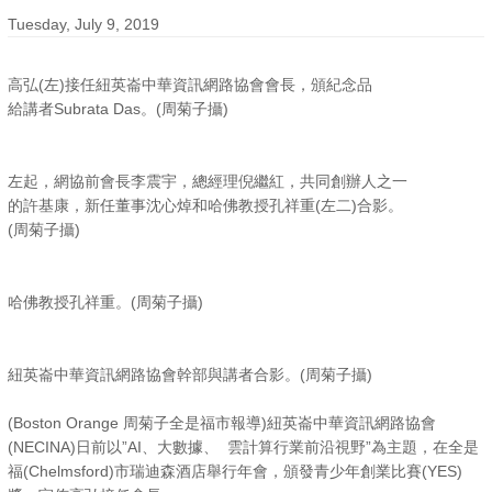
Tuesday, July 9, 2019
高弘(左)接任紐英崙中華資訊網路協會會長，頒紀念品
給講者Subrata Das。(周菊子攝)
左起，網協前會長李震宇，總經理倪繼紅，共同創辦人之一
的許基康，新任董事沈心焯和哈佛教授孔祥重(左二)合影。
(周菊子攝)
哈佛教授孔祥重。(周菊子攝)
紐英崙中華資訊網路協會幹部與講者合影。(周菊子攝)
(Boston Orange 周菊子全是福市報導)紐英崙中華資訊網路協會
(NECINA)日前以”AI、大數據、 雲計算行業前沿視野”為主題，在全是
福(Chelmsford)市瑞迪森酒店舉行年會，頒發青少年創業比賽(YES)