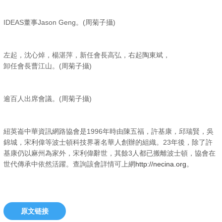
IDEAS董事Jason Geng。(周菊子攝)
左起，沈心焯，楊湛萍，新任會長高弘，右起陶東斌，
卸任會長曹江山。(周菊子攝)
逾百人出席會議。(周菊子攝)
紐英崙中華資訊網路協會是1996年時由陳五福，許基康，邱瑞賢，吳
錦城，宋利偉等波士頓科技界著名華人創辦的組織。23年後，除了許
基康仍以麻州為家外，宋利偉辭世，其餘3人都已搬離波士頓，協會在
世代傳承中依然活躍。查詢該會詳情可上網
http://necina.org
。
原文链接