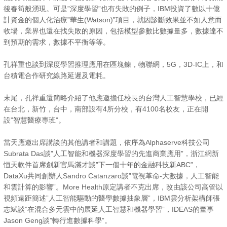
後春筍般湧現。可是”深度學習”也有失敗的例子，IBM投資了數以十億
計資金的個人化治療”華生(Watson)”項目，就因診斷效果並不如人意而
收場，業界也還在找失敗的原因，包括模型參數比數據量多，數據達不
到預期的需求，數據不平衡等等。
孔祥重也談到深度學習推理應用在區塊鍊，物聯網，5G，3D-IC上，和
台積電合作研究線路延遲及電耗。
末尾，孔祥重還簡略介紹了他應邀擔任校長的台灣人工智慧學校，已經
在台北，新竹，台中，南部設有4所分校，有4100名校友，正在開
設”智慧醫療專班”。
當天應邀出席講談的其他講者和講題，依序為Alphaserve科技公司
Subrata Das談”人工智能和機器深度學習的先進商業應用”，浙江網新
恒天軟件首席創新官馬滿才談”下一個十年的金融科技新ABC”，
DataXu共同創辦人Sandro Catanzaro談”電視革命-大數據，人工智能
和雲計算的影響”。More Health原定講者不克出席，改由該公司高管以
視頻遠距簡述”人工智能驅動的醫學數據抽象層”，IBM雲分析架構師張
志斌談”在混合多元雲中的展延人工智慧和機器學習”，IDEAS的董事
Jason Geng談”轉行進數據科學”。