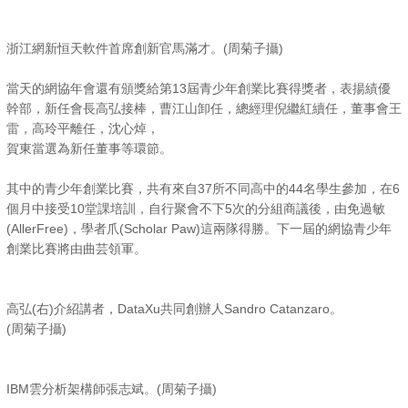
浙江網新恒天軟件首席創新官馬滿才。(周菊子攝)
當天的網協年會還有頒獎給第13屆青少年創業比賽得獎者，表揚績優
幹部，新任會長高弘接棒，曹江山卸任，總經理倪繼紅續任，董事會王
雷，高玲平離任，沈心焯，
賀東當選為新任董事等環節。
其中的青少年創業比賽，共有來自37所不同高中的44名學生參加，在6
個月中接受10堂課培訓，自行聚會不下5次的分組商議後，由免過敏
(AllerFree)，學者爪(Scholar Paw)這兩隊得勝。下一屆的網協青少年
創業比賽將由曲芸領軍。
高弘(右)介紹講者，DataXu共同創辦人Sandro Catanzaro。
(周菊子攝)
IBM雲分析架構師張志斌。(周菊子攝)