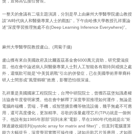
獎，宣佈高弘接任會長。
一整天的會議有二場主題演講，分別是早上由麻州大學醫學院盧山教授
談”AI時代病人和醫藥專業人士的觀點”，下午由哈佛大學教授孔祥重論
述”深度學習推理無處不在(Deep Learning Inference Everywhere)”。
麻州大學醫學院教授盧山。(周菊子攝)
盧山獲有來自美國政府及比爾蓋茲基金會6000萬元資助，研究愛滋疫
苗。他在會中論述病人與醫藥專業人士對人工智能各有期待與戒慎之處
外，還慨歎可能是”中美貿易戰”引出的併發症，已在美國學術界華裔科
研人士間形成”風聲鶴唳”效應，影響恐怕很深遠。
孔祥重是美國國家工程院院士，台灣中研院院士，曾獲匹茲堡知識產權
法協會年度發明家獎。他在會中解釋了深度學習推理如何運作，無論是
電腦終端機，雲端，手機，或智慧擴音機等物流設備，幾乎無處不可應
用，還可高度優化，更加精準。谷歌的張量處理芯片(TPU)就是一個例
子。他說有如1985年那部”回到未來”電影，早在1980年代他就提出”矩
陣過濾收縮排列(systolic array for matrix and filter)”，但直到電腦運算
能力大幅提升，深度學習實際可操作後，諸如谷歌芯片等應用，才如雨