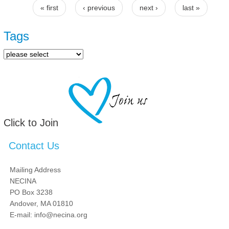
« first
‹ previous
next ›
last »
Pages
Tags
Click to Join
Contact Us
Mailing Address
NECINA
PO Box 3238
Andover, MA 01810
E-mail: info@necina.org