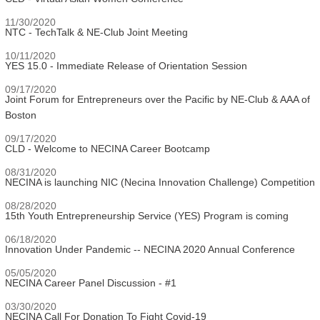
11/30/2020
NTC - TechTalk & NE-Club Joint Meeting
10/11/2020
YES 15.0 - Immediate Release of Orientation Session
09/17/2020
Joint Forum for Entrepreneurs over the Pacific by NE-Club & AAA of
Boston
09/17/2020
CLD - Welcome to NECINA Career Bootcamp
08/31/2020
NECINA is launching NIC (Necina Innovation Challenge) Competition
08/28/2020
15th Youth Entrepreneurship Service (YES) Program is coming
06/18/2020
Innovation Under Pandemic -- NECINA 2020 Annual Conference
05/05/2020
NECINA Career Panel Discussion - #1
03/30/2020
NECINA Call For Donation To Fight Covid-19