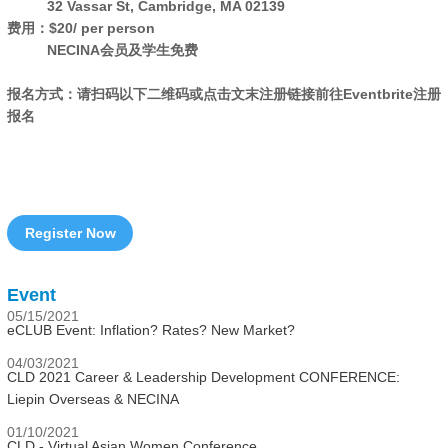
32 Vassar St, Cambridge, MA 02139
费用：$20/ per person
NECINA会员及学生免费
报名方式：请扫码以下二维码或点击文末注册链接前往Eventbrite注册
报名
Register Now
Event
05/15/2021
eCLUB Event: Inflation? Rates? New Market?
04/03/2021
CLD 2021 Career & Leadership Development CONFERENCE:
Liepin Overseas & NECINA
01/10/2021
CLD - Virtual Asian Women Conference