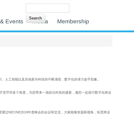
Search
Search form
& Events
Media
Membership
习、人工智能以及其他新兴科技的不断涌现，数字化的潜力超乎想象。
链和数字货币等多个角度，为您带来一场前沿科技的盛宴，邀您一起探讨数字化商业
过NECINE2018年度峰会的会议和交流，大家能够发掘新视角，拓宽商业