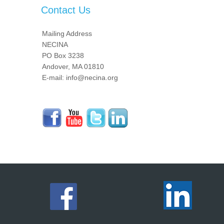
Contact Us
Mailing Address
NECINA
PO Box 3238
Andover, MA 01810
E-mail: info@necina.org