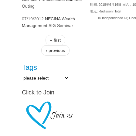
时间: 2018年6月16日 周六，10:00
Outing
地点: Radisson Hotel
10 Independence Dr, Chelm
07/19/2012
NECINA Wealth
Management SIG Seminar
« first
Pages
‹ previous
Tags
Click to Join