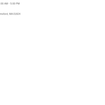
 AM - 5:00 PM
sford, MA 01824