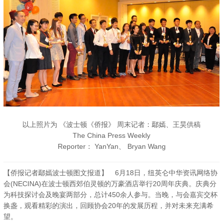
以上照片为 《波士顿《侨报》 周末记者：鄢嫣、王昊供稿
The China Press Weekly
Reporter： YanYan、 Bryan Wang
【侨报记者鄢嫣波士顿图文报道】 6月18日，纽英仑中华资讯网络协
会(NECINA)在波士顿西郊伯灵顿的万豪酒店举行20周年庆典。庆典分
为科技探讨会及晚宴两部分，总计450余人参与。当晚，与会嘉宾交杯
换盏，观看精彩的演出，回顾协会20年的发展历程，并对未来充满希
望。