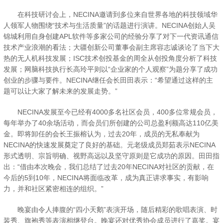
在科技研讨会上，NECINA邀请到多位来自世界各地的科技领域华
人领军人物围绕“技术与生活质量”的话题进行演讲。NECINA创始人吴
锦城利用自身创建APL软件等多家公司的经验分享了对下一代资讯通信
技术产业浪潮的看法；大疆创新公司董事会副主席容志诚谈论了当下大
热的无人机科技发展；ISC技术创投基金的周全从创投角度分析了科技
发展；网脑科技执行长高玲平则以“企业家的个人观察”为题分享了成功
创业的步骤与要件。NECINA继任会长田田表示：“希望通过这样的主
题可以让大家了解未来的发展走势。”
NECINA发展至今已经有4000多名社区会员，400多位常规会员，
每年举办了40余场活动，而会员们所创建的公司总盈利额高达110亿美
金。即将卸任的会长王振榕认为，过去20年，成员的无私奉献为
NECINA的快速发展奠定了良好的基础。元老级成员郑茹表示NECINA
形式透明、宗旨明确、视野高远以及坚守原则是它成功的原因。田田指
出：“借由本次晚会，我们总结了过去20年NECINA对社区的贡献，在
今后的5到10年，NECINA将面临改革，成为真正讲求事实，有影响
力，并和社区紧密相连的组织。”
晚宴由令人捧腹的“四小天鹅”表演开场，随后精彩的歌唱表演、时
装秀、旗袍秀等表演相继登台。晚宴还对优秀协会成员进行了嘉奖。宴