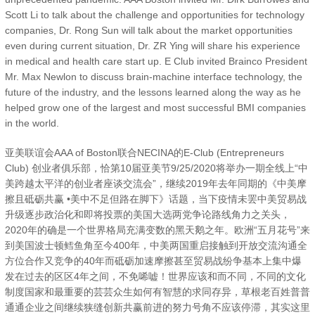
Scott Li to talk about the challenge and opportunities for technology
companies, Dr. Rong Sun will talk about the market opportunities
even during current situation, Dr. ZR Ying will share his experience
in medical and health care start up. E Club invited Brainco President
Mr. Max Newlon to discuss brain-machine interface technology, the
future of the industry, and the lessons learned along the way as he
helped grow one of the largest and most successful BMI companies
in the world.
亚美联谊会AAA of Boston联合NECINA的E-Club (Entrepreneurs
Club) 创业者俱乐部，恰第10届亚美节9/25/2020将举办一期全线上“中
美跨越太平洋的创业者座谈交流会”，继续2019年去年同期的《中美摩
擦且砥砺共赢 •美中不足但路在脚下》话题，当下疫情未罢中美贸易战
升级逐步政治化和即将投票的美国大选两党争论路线角力之关头，
2020年的确是一个世界格局充满变数的黑天鹅之年。欧洲“五月花号”来
到美国波士顿鳕鱼角至今400年，中美两国重启接触到开放交流沟通全
方位合作又竞争的40年而砥砺加速摩擦甚至贸易战纷争基本上集中爆
发在过去的区区4年之间，不免唏嘘！世界应该和而不同，不同的文化
制度国家和最重要的芸芸众生如何有智慧的求同存异，草根老百姓普普
通通企业之间继续狭缝创新共赢前进的努力号角不应该停滞，其实这里