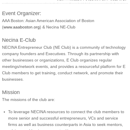
future of the industry, and the lessons learned along the way as he
深刻的体会。Empower嘉强是中国工业激光材料加工用激光头和数控
helped grow one of the largest and most successful BMI companies
系统综合解决方案的领先者，Scott拥有发明专利著作权等100多项，公
Event Organizer:
in the world.
司每年提供超过4万以上激光头及控制系统服务于全球1000多家激光设
AAA Boston: Asian American Association of Boston
备集成商和各种行业终端客户。2015年战略并购瑞士RayTools AG公
(
www.aaaboston.org
) & Necina NE-Club
司落地中国制造。2009年创业之前服务于Laser Mechanisms Inc.公司
亚太办事处负责激光加工解决方案的亚太区推广。1999-2007分别于加
Necina E-Club
州硅谷OptiWorks, Ditech (Altmar), OptiWave, IOA, Oplink
NECINA Entrepreneur Club (NE Club) is a community of technology
Communications Inc.等光通信公司从事研发设计或市场推广等工作。
company founders and Executives. Through its partnership with
2001年获中佛罗里达大学电子工程硕士。1997-1999任上海朗讯
other businesses or organizations, E Club organizes regular
Lucent of Shanghai技术部系统工程师。1997年获上海交通大学电子
meetings/network events, and provides a resourceful platform for E
工程硕士，1994年本科毕业于南昌大学（原江西大学）材料物理专
Club members to get training, conduct network, and promote their
业。李思佳先生2017年始担任亚美会董事，今年开始负责筹建创业小
businesses.
组活动Entrepreneurs Club。
Mission
The missions of the club are:
To leverage NECINA resources to connect the club members to
more senior and successful entrepreneurs, VCs and service
firms as well as business counterparts in Asia to seek mentors,