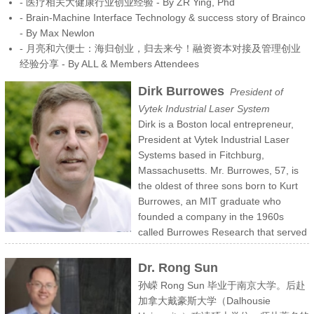
- 医疗相关大健康行业创业经验 - By ZR Ying, Phd
- Brain-Machine Interface Technology & success story of Brainco
- By Max Newlon
- 月亮和六便士：海归创业，归去来兮！融资资本对接及管理创业
经验分享 - By ALL & Members Attendees
Dirk Burrowes
President of
Vytek Industrial Laser System
Dirk is a Boston local entrepreneur,
President at Vytek Industrial Laser
Systems based in Fitchburg,
Massachusetts. Mr. Burrowes, 57, is
the oldest of three sons born to Kurt
Burrowes, an MIT graduate who
founded a company in the 1960s
called Burrowes Research that served
as the first workplace for all of his sons. Under his father’s unofficial
and enduring mentorship, he learned the ropes that would
Dr. Rong Sun
eventually allow him to open his own business. Since 1988，Vytek
孙嵘 Rong Sun 毕业于南京大学。后赴
has evolved from a single laser-engraving machine designed for the
加拿大戴豪斯大学（Dalhousie
memorial (gravestone) industry, something of a side job, to a full