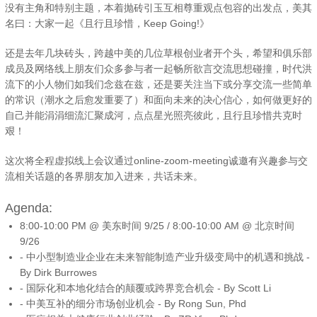
没有主角和特别主题，本着抛砖引玉互相尊重观点包容的出发点，美其
名曰：大家一起《且行且珍惜，Keep Going!》
还是去年几块砖头，跨越中美的几位草根创业者开个头，希望和俱乐部
成员及网络线上朋友们众多参与者一起畅所欲言交流思想碰撞，时代洪
流下的小人物们如我们念兹在兹，还是要关注当下或分享交流一些简单
的常识（潮水之后愈发重要了）和面向未来的决心信心，如何做更好的
自己并能涓涓细流汇聚成河，点点星光照亮彼此，且行且珍惜共克时
艰！
这次将全程虚拟线上会议通过online-zoom-meeting诚邀有兴趣参与交
流相关话题的各界朋友加入进来，共话未来。
Agenda:
8:00-10:00 PM @ 美东时间 9/25 / 8:00-10:00 AM @ 北京时间
9/26
- 中小型制造业企业在未来智能制造产业升级变局中的机遇和挑战 -
By Dirk Burrowes
- 国际化和本地化结合的颠覆或跨界竞合机会 - By Scott Li
- 中美互补的细分市场创业机会 - By Rong Sun, Phd