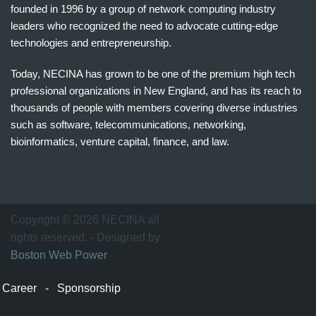
founded in 1996 by a group of network computing industry
leaders who recognized the need to advocate cutting-edge
technologies and entrepreneurship.
Today, NECINA has grown to be one of the premium high tech
professional organizations in New England, and has its reach to
thousands of people with members covering diverse industries
such as software, telecommunications, networking,
bioinformatics, venture capital, finance, and law.
波
士
顿
万
Copyright © 2026 NECINA all
家
rights reserved. - Designed by
网
Boston Web Power
波
士
Career
-
Sponsorship
顿
波