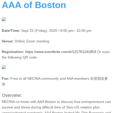
AAA of Boston
Date/Time:
Sept 25 (Friday), 2020 / 8:00 pm– 10:00 pm
Venue:
Online Zoom meeting
Registration:
https://www.eventbrite.com/e/121761141853
Or scan
the following QR code
Fee:
Free to all NECINA community and AAA members 欢迎朋友参
加
Overview:
NECINA co-hosts with AAA Boston to discuss how entrepreneurs can
survive and thrive during difficult time of Sino-US relation plus
unprecedented pandemic. AAA Boston invited Mr. Dirk Burrowes and