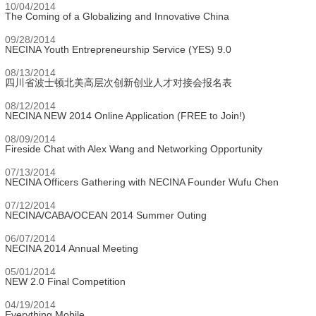
10/04/2014
The Coming of a Globalizing and Innovative China
09/28/2014
NECINA Youth Entrepreneurship Service (YES) 9.0
08/13/2014
四川省波士顿北美高层次创新创业人才对接会报名表
08/12/2014
NECINA NEW 2014 Online Application (FREE to Join!)
08/09/2014
Fireside Chat with Alex Wang and Networking Opportunity
07/13/2014
NECINA Officers Gathering with NECINA Founder Wufu Chen
07/12/2014
NECINA/CABA/OCEAN 2014 Summer Outing
06/07/2014
NECINA 2014 Annual Meeting
05/01/2014
NEW 2.0 Final Competition
04/19/2014
Everything Mobile