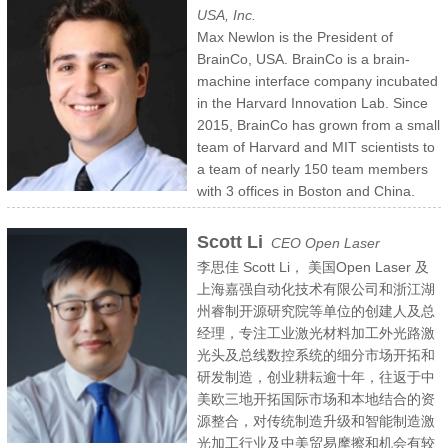
军、园区领军等多项荣誉；波影医疗也获得了元禾、经纬、深创投等顶
USA, Inc.
才、姑苏双创人才及江苏省双创人才计划。手持 LIBS 激光诱导击穿光
级创投的投资。波影医疗专注于医学影像设备的研发、生产和销售。波
Max Newlon is the President of
谱仪是近两年崛起的新兴技术。利用灵敏的光谱仪分析该发射光谱，通
影医疗以技术创新为核心，充分利用全球化的资源优势，攻克了国内
BrainCo, USA. BrainCo is a brain-
过电脑分析可以得到材料中元素的种类和相应的含量。 LIBS 技术无需
CT研发企业发展的技术瓶颈，同时承担了国家科技部科技支撑计划CT
machine interface company incubated
取样和进行样品制备，对样品表面的破坏性可以忽略不计，几乎适用于
核心部件开发项目，研发出拥有自主知识产权的探测器系统，并推出整
in the Harvard Innovation Lab. Since
所有的金属和非金属元素的检测。对生产过程进行高速，高效的监控，
机产品---皓月CT。皓月CT是波影人始终秉承自主核心技术驱动理念，
2015, BrainCo has grown from a small
提高产品的良品率。成为生产过程中的一个不可或缺的环节。
不懈追求从0到1的突破；从探测器系统到整机，完成了破壳而出的华
team of Harvard and MIT scientists to
丽问世。“极简•至真”是皓月CT的品牌理念。极简，不仅体现在产品外
a team of nearly 150 team members
观的简约，更体现在操作流程的全面智能化；至真，指的是 “神
with 3 offices in Boston and China.
盾”ASG探测器与高配双金属球管这两个影像链核心部件的完美结合，
After graduating from the Honors Program at the University of
为高图像质量和低辐射剂量奠定了坚实的硬件基础；至真为心，极简为
Connecticut with a degree in Cognitive Science, Max spent several
Scott Li
CEO Open Laser
体，这两大特点为皓月CT实现“惠及基层医疗”的目标保驾护航。
years working simultaneously for the National Institute for the
李思佳 Scott Li， 美国Open Laser 及
Clinical Application of Behavioral Medicine, Massachusetts General
上海嘉强自动化技术有限公司和浙江湖
Hospital, and Beth Israel Deaconess Medical Center in fMRI
州睿制开源研究院等单位的创建人及总
research labs investigating the impact of mediation on the brain as
经理，专注工业激光材料加工外光路激
well as invasive deep brain stimulation technology on Parkinson's
光头及总线数控系统的细分市场开拓和
Disease. In 2016 he graduated with a master's degree in human
研发制造，创业耕耘逾十年，往返于中
development and psychology from Harvard University before joining
美欧三地开拓国际市场和本地结合的资
BrainCo.
源整合，对传统制造升级和智能制造激
Max will be discussing brain-machine interface technology, the
光加工行业及中美贸易摩擦和机会有较