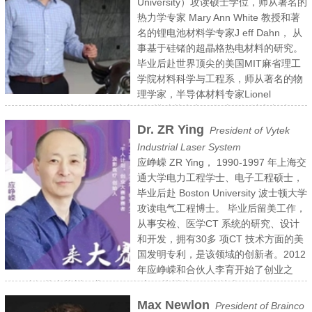
University）攻读硕士学位，师从著名的
exploration of different applications of the technology. The company
热力学专家 Mary Ann White 教授和著
manufactures cutting, engraving and marking equipment for a wide
名的锂电池材料学专家J eff Dahn， 从
variety of markets and applications. Vytek has 40 employees —
事基于硅锗的超晶格热电材料的研究。
including brother Ted Burrowes, who functions as Vytek’s operations
毕业后赴世界顶尖的美国MIT麻省理工
manager — and $10 million to $15 million in annual sales. 2019
学院材料科学与工程系，师从著名的物
Vytek got a china expansion plan to leveraging USA-China joint
理学家，半导体材料专家Lionel
technology and manufacturing efforts to develop and marketing high
Kimerling攻读博士学位，从事大规模硅基光电子集成的设计和制造工
power laser cutting & welding machine while serve the both
艺的研究。毕业后于2009年初加入美国初创公司 Aegis Lightwave 神
Dr. ZR Ying
President of Vytek
country’s interest of US and China.
盾光波公司，从事应用于远程通讯，光纤通讯的可调制的薄膜型滤光器
Industrial Laser System
的研发。公司于2011年被美国上市公司II-VI成功收购。离开神盾光波
应峥嵘 ZR Ying， 1990-1997 年上海交
公司后，加入了美国Thermo Fisher Scientific 赛默飞舍尔公司，从事
通大学电力工程学士、电子工程硕士，
世界前沿的各种手持光谱仪项目的研发。值得一提的是成功领导了与美
毕业后赴 Boston University 波士顿大学
国航空航天局合作的近红外光谱仪的研发工作（NASA Resolve 项
攻读电气工程博士。 毕业后留美工作，
目）。为 NASA 度身定做的光谱仪将跟随着美国最新的登月车于2019
从事安检、医学CT 系统的研究、设计
年发射登月，在月球上从事水分和有机物的研究。孙嵘博士率团队于
和开发，拥有30多 项CT 技术方面的美
2016 年落户张家港大新镇激光产业园区，成立了苏州星帆华镭光电科
国发明专利，是该领域的创新者。2012
技有限公司，开展了手持 LIBS 合金光谱仪项目的研发及生产，经过 2
年应峥嵘和合伙人李育开始了创业之
年多的艰苦科研，产品于2018 年下半年正式上市销售，第一代产品主
路，选择落户苏州工业园区，创立了苏州波影医疗技术有限公司
要针对不锈钢及铝合金产业，目前为国内首家可以生产 LIBS 光谱仪的
（
www.bozwin.cn
）。创业历程中应峥嵘获得国家千人计划、姑苏领
Max Newlon
President of Brainco
厂家。孙嵘博士分别于 2016、2017、2018 年度获得了张家港领军人