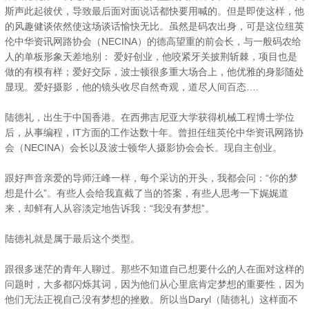
斯声此起彼伏，导致最后面对面说话都快要用喊的。但是即使这样，他
的风趣健谈依然使这场谈话愉快无比。虽然是码农出身，可是这位纽英
伦中华资讯网路协会（NECINA）的德高望重的前会长，与一般码农给
人的单板形象天差地别： 爱好创业，他咬紧牙关披荆斩棘，项目也是
做的有模有样；爱好交际，波士顿很多重大场合上，他优雅的身影随处
显现。爱好摄影，他的镜头收尽自然奇观，道尽人间百态….
陆德礼，出生于中国香港。在西弗吉尼亚大学获得机械工程博士学位
后，从事编程，IT方面的工作达数十年。曾担任纽英伦中华资讯网路协
会（NECINA）会长以及波士顿华人摄影协会会长。现自主创业。
跟好声音亲爱的导师汪峰一样，每个采访的开头，我都会问：“你的梦
想是什么”。有些人会给我直截了当的答案，有些人思考一下娓娓道
来，却鲜有人从容淡定地告诉我：“我没有梦想”。
陆德礼就是属于最后这个类型。
跟很多迷茫的青年人聊过。那些不知道自己想要什么的人在面对这样的
问题时，大多都闪烁其词，因为他们从心里底肯定梦想的重要性，因为
他们无法正视自己没有梦想的挫败。所以当Daryl（陆德礼）这样面不