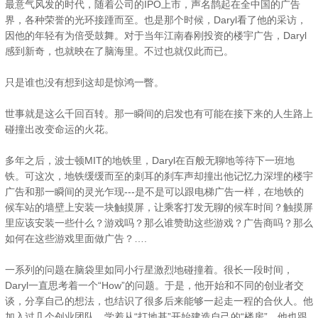
最意气风发的时代，随着公司的IPO上市，声名鹊起在全中国的广告
界，各种荣誉的光环接踵而至。也是那个时候，Daryl看了他的采访，
因他的年轻有为倍受鼓舞。对于当年江南春刚投资的楼宇广告，Daryl
感到新奇，也就映在了脑海里。不过也就仅此而已。
只是谁也没有想到这却是惊鸿一瞥。
世事就是这么千回百转。那一瞬间的启发也有可能在接下来的人生路上
碰撞出改变命运的火花。
多年之后，波士顿MIT的地铁里，Daryl在百般无聊地等待下一班地
铁。可这次，地铁缓缓而至的刺耳的刹车声却撞出他记忆力深埋的楼宇
广告和那一瞬间的灵光乍现---是不是可以跟电梯广告一样，在地铁的
候车站的墙壁上安装一块触摸屏，让乘客打发无聊的候车时间？触摸屏
里应该安装一些什么？游戏吗？那么谁赞助这些游戏？广告商吗？那么
如何在这些游戏里面做广告？….
一系列的问题在脑袋里如同小行星激烈地碰撞着。很长一段时间，
Daryl一直思考着一个“How”的问题。于是，他开始和不同的创业者交
谈，分享自己的想法，也结识了很多后来能够一起走一程的合伙人。他
加入过几个创业团队，学着从“打地基”开始建造自己的“楼房”。他也跟