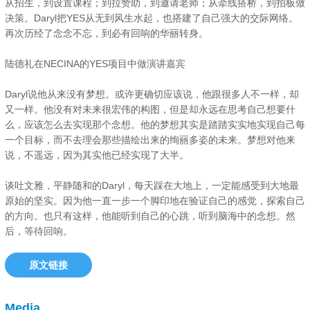
从招生，到设置课程；到拉赞助，到邀请老师；从牵线搭桥，到拍板做
决策。Daryl把YES从无到风生水起，也搭建了自己强大的交际网络。
再次历经了念念不忘，到必有回响的华丽转身。
陆德礼在NECINA的YES项目中做演讲嘉宾
Daryl说他从来没有梦想。或许更确切应该说，他跟很多人不一样，却
又一样。他没有对未来很宏伟的构图，但是却永远在思考自己想要什
么，应该怎么去实现那个念想。他的梦想其实是踏踏实实地实现自己每
一个目标，而不去理会那些描绘出来的绚丽多姿的未来。梦想对他来
说，不遥远，因为其实他已经实现了大半。
谈吐文雅，平静随和的Daryl，每天踩在大地上，一定能感受到大地最
原始的坚实。因为他一直一步一个脚印地在验证自己的感觉，探索自己
的方向。也只有这样，他能听到自己的心跳，听到脑海中的念想。然
后，等待回响。
原文链接
Media