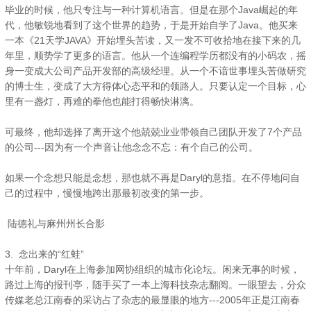
毕业的时候，他只专注与一种计算机语言。但是在那个Java崛起的年
代，他敏锐地看到了这个世界的趋势，于是开始自学了Java。他买来
一本《21天学JAVA》开始埋头苦读，又一发不可收拾地在接下来的几
年里，顺势学了更多的语言。他从一个连编程学历都没有的小码农，摇
身一变成大公司产品开发部的高级经理。从一个不谙世事埋头苦做研究
的博士生，变成了大方得体心态平和的领路人。只要认定一个目标，心
里有一盏灯，再难的拳他也能打得畅快淋漓。
可最终，他却选择了离开这个他兢兢业业带领自己团队开发了7个产品
的公司---因为有一个声音让他念念不忘：有个自己的公司。
如果一个念想只能是念想，那也就不再是Daryl的意指。在不停地问自
己的过程中，慢慢地跨出那最初改变的第一步。
陆德礼与麻州州长合影
3. 念出来的“红蛙”
十年前，Daryl在上海参加网协组织的城市化论坛。闲来无事的时候，
路过上海的报刊亭，随手买了一本上海科技杂志翻阅。一眼望去，分众
传媒老总江南春的采访占了杂志的最显眼的地方---2005年正是江南春