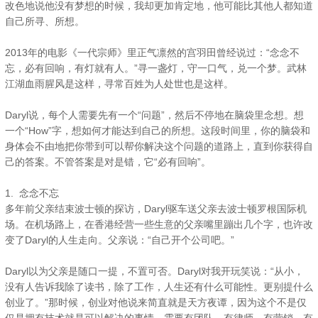
改色地说他没有梦想的时候，我却更加肯定地，他可能比其他人都知道
自己所寻、所想。
2013年的电影《一代宗师》里正气凛然的宫羽田曾经说过：“念念不
忘，必有回响，有灯就有人。”寻一盏灯，守一口气，兑一个梦。武林
江湖血雨腥风是这样，寻常百姓为人处世也是这样。
Daryl说，每个人需要先有一个“问题”，然后不停地在脑袋里念想。想
一个“How”字，想如何才能达到自己的所想。这段时间里，你的脑袋和
身体会不由地把你带到可以帮你解决这个问题的道路上，直到你获得自
己的答案。不管答案是对是错，它“必有回响”。
1. 念念不忘
多年前父亲结束波士顿的探访，Daryl驱车送父亲去波士顿罗根国际机
场。在机场路上，在香港经营一些生意的父亲嘴里蹦出几个字，也许改
变了Daryl的人生走向。父亲说：“自己开个公司吧。”
Daryl以为父亲是随口一提，不置可否。Daryl对我开玩笑说：“从小，
没有人告诉我除了读书，除了工作，人生还有什么可能性。更别提什么
创业了。”那时候，创业对他说来简直就是天方夜谭，因为这个不是仅