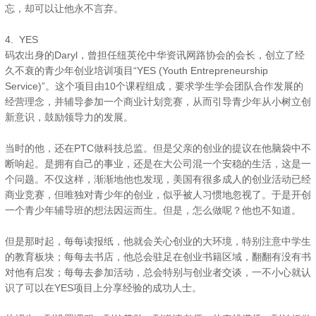
忘，却可以让他永不言弃。
4. YES
码农出身的Daryl，曾担任纽英伦中华资讯网路协会的会长，创立了经
久不衰的青少年创业培训项目“YES (Youth Entrepreneurship
Service)”。这个项目由10个课程组成，要求学生学会团队合作发展的
经营理念，并辅导参加一个商业计划竞赛，从而引导青少年从小树立创
新意识，鼓励领导力的发展。
当时的他，还在PTC做科技总监。但是父亲的创业的提议在他脑袋中不
断响起。是拥有自己的事业，还是在大公司混一个安稳的生活，这是一
个问题。不仅这样，渐渐地他也发现，美国有很多成人的创业活动已经
商业竞赛，但唯独对青少年的创业，似乎被人习惯地忽视了。于是开创
一个青少年辅导班的想法因运而生。但是，怎么做呢？他也不知道。
但是那时起，每每读报纸，他就会关心创业的大环境，特别注意中学生
的教育板块；每每去书店，他总会驻足在创业书籍区域，翻翻有没有书
对他有启发；每每去参加活动，总会特别与创业者交谈，一不小心就认
识了可以在YES项目上分享经验的成功人士。