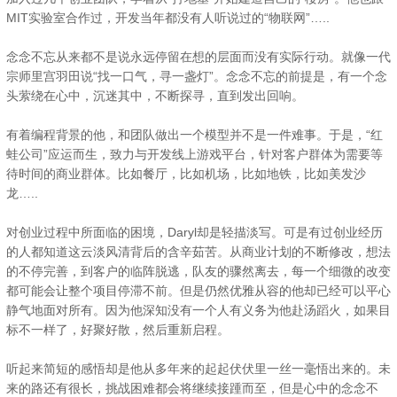
MIT实验室合作过，开发当年都没有人听说过的“物联网”…..
念念不忘从来都不是说永远停留在想的层面而没有实际行动。就像一代
宗师里宫羽田说“找一口气，寻一盏灯”。念念不忘的前提是，有一个念
头萦绕在心中，沉迷其中，不断探寻，直到发出回响。
有着编程背景的他，和团队做出一个模型并不是一件难事。于是，“红
蛙公司”应运而生，致力与开发线上游戏平台，针对客户群体为需要等
待时间的商业群体。比如餐厅，比如机场，比如地铁，比如美发沙
龙…..
对创业过程中所面临的困境，Daryl却是轻描淡写。可是有过创业经历
的人都知道这云淡风清背后的含辛茹苦。从商业计划的不断修改，想法
的不停完善，到客户的临阵脱逃，队友的骤然离去，每一个细微的改变
都可能会让整个项目停滞不前。但是仍然优雅从容的他却已经可以平心
静气地面对所有。因为他深知没有一个人有义务为他赴汤蹈火，如果目
标不一样了，好聚好散，然后重新启程。
听起来简短的感悟却是他从多年来的起起伏伏里一丝一毫悟出来的。未
来的路还有很长，挑战困难都会将继续接踵而至，但是心中的念念不