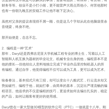
仅是拥有技术就是可以解决的事情，需要有团队，有律师，有营销，有
财务等等。创业不是小打小闹，更不能雷声大雨点而他小。何苦他那时
也有一份朝九晚五的安稳工作让他不敢下定决心。
虽然对父亲的提议表现得不屑一顾，但是这几个字却从此在他脑袋里余
音绕梁，终身不绝。
那开始便是，念念不忘。
2. 编程是一种“艺术”
那年，Daryl还是西弗吉尼亚大学机械工程专业的博士生，写着以人工
智能和人机互换为题材的毕业论文。机械专业出身的他，编程原本不是
他的擅长---但他却出人意料地独立完成了毕业作品里控制机器人的所
有编程。通过自学，他觉得编程不仅可以成为工具，更可以成为艺术。
咏春拳法，基本招式只有三招，却可以变出十八般武艺，行云流水却又
势如破竹。编程于他，就如打拳，由简单的基本，沉淀出严谨流畅的编
程语言。他追求的不仅是编程的技巧，更追求如何去编出扎实的，稳定
的产品，如何让顾客有更好的使用感。
Daryl曾在一家大型做3D模型的软件公司（PTC）一做就是十八年。刚