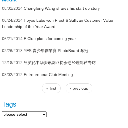
08/01/2014
Changfeng Wang shares his start up story
06/24/2014
Hoyos Labs won Frost & Sullivan Customer Value
Leadership of the Year Award
06/21/2014
E Club plans for coming year
02/26/2013
YES 青少年創業賽 PhotoBoard 奪冠
12/18/2012
纽英伦中华资讯网路协会总经理郑茹专访
08/02/2012
Entrepreneur Club Meeting
« first
‹ previous
Pages
Tags