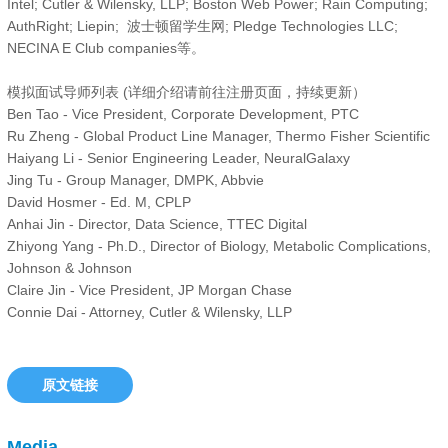
Intel; Cutler & Wilensky, LLP; Boston Web Power; Rain Computing;
AuthRight; Liepin; 波士顿留学生网; Pledge Technologies LLC;
NECINA E Club companies等。
模拟面试导师列表 (详细介绍请前往注册页面，持续更新）
Ben Tao - Vice President, Corporate Development, PTC
Ru Zheng - Global Product Line Manager, Thermo Fisher Scientific
Haiyang Li - Senior Engineering Leader, NeuralGalaxy
Jing Tu - Group Manager, DMPK, Abbvie
David Hosmer - Ed. M, CPLP
Anhai Jin - Director, Data Science, TTEC Digital
Zhiyong Yang - Ph.D., Director of Biology, Metabolic Complications,
Johnson & Johnson
Claire Jin - Vice President, JP Morgan Chase
Connie Dai - Attorney, Cutler & Wilensky, LLP
原文链接
Media