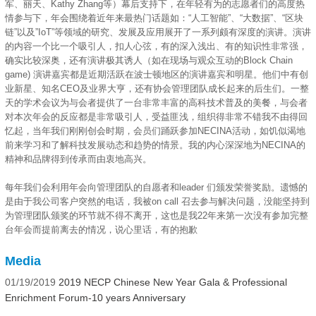
军、丽天、Kathy Zhang等）幕后支持下，在年轻有为的志愿者们的高度热
情参与下，年会围绕着近年来最热门话题如：“人工智能”、“大数据”、“区块
链”以及”IoT”等领域的研究、发展及应用展开了一系列颇有深度的演讲。演讲
的内容一个比一个吸引人，扣人心弦，有的深入浅出、有的知识性非常强，
确实比较深奥，还有演讲极其诱人（如在现场与观众互动的Block Chain
game) 演讲嘉宾都是近期活跃在波士顿地区的演讲嘉宾和明星。他们中有创
业新星、知名CEO及业界大亨，还有协会管理团队成长起来的后生们。一整
天的学术会议为与会者提供了一台非常丰富的高科技术普及的美餐，与会者
对本次年会的反应都是非常吸引人，受益匪浅，组织得非常不错我不由得回
忆起，当年我们刚刚创会时期，会员们踊跃参加NECINA活动，如饥似渴地
前来学习和了解科技发展动态和趋势的情景。我的内心深深地为NECINA的
精神和品牌得到传承而由衷地高兴。
每年我们会利用年会向管理团队的自愿者和leader 们颁发荣誉奖励。遗憾的
是由于我公司客户突然的电话，我被on call 召去参与解决问题，没能坚持到
为管理团队颁奖的环节就不得不离开，这也是我22年来第一次没有参加完整
台年会而提前离去的情况，说心里话，有的抱歉
Media
01/19/2019
2019 NECP Chinese New Year Gala & Professional
Enrichment Forum-10 years Anniversary