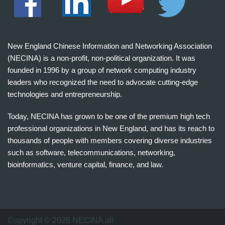
New England Chinese Information and Networking Association
(NECINA) is a non-profit, non-political organization. It was
founded in 1996 by a group of network computing industry
leaders who recognized the need to advocate cutting-edge
technologies and entrepreneurship.
Today, NECINA has grown to be one of the premium high tech
professional organizations in New England, and has its reach to
thousands of people with members covering diverse industries
such as software, telecommunications, networking,
bioinformatics, venture capital, finance, and law.
波
士
顿
万
Copyright © 2026 NECINA all