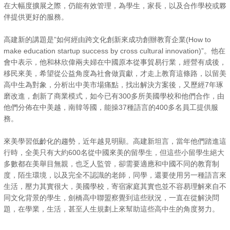
在大幅度擴展之際，仍能有效管理，為學生，家長，以及合作學校或夥
伴提供更好的服務。
高建新的講題是”如何經由跨文化創新來成功創辦教育企業(How to
make education startup success by cross cultural innovation)”。他在
會中表示，他和林欣偉兩夫婦在中國原本從事貿易行業，經營有成後，
移民來美，希望從公益角度為社會做貢獻，才走上教育這條路，以留美
高中生為對象，分析出中美市場痛點，找出解決方案後，又歷經7年琢
磨改進，創新了商業模式，如今已有300多所美國學校和他們合作，由
他們分佈在中美越，南韓等國，能操37種語言的400多名員工提供服
務。
來美學習低齡化的趨勢，近年越見明顯。高建新坦言，當年他們踏進這
行時，全美只有大約600名從中國來美的留學生，但這些小留學生絕大
多數都在美舉目無親，也乏人監管，卻需要適應和中國不同的教育制
度，陌生環境，以及完全不認識的老師，同學，還要使用另一種語言來
生活，壓力其實很大，美國學校，寄宿家庭其實也並不容易理解來自不
同文化背景的學生，劍橋高中聯盟察覺到這些狀況，一直在從解決問
題，在學業，生活，甚至人生規劃上來幫助這些高中生的角度努力。