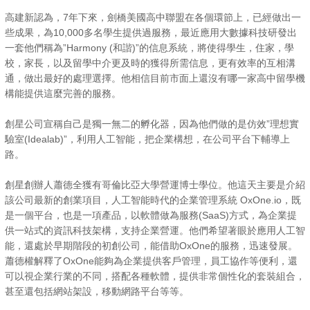
高建新認為，7年下來，劍橋美國高中聯盟在各個環節上，已經做出一
些成果，為10,000多名學生提供過服務，最近應用大數據科技研發出
一套他們稱為”Harmony (和諧)”的信息系統，將使得學生，住家，學
校，家長，以及留學中介更及時的獲得所需信息，更有效率的互相溝
通，做出最好的處理選擇。他相信目前市面上還沒有哪一家高中留學機
構能提供這麼完善的服務。
創星公司宣稱自己是獨一無二的孵化器，因為他們做的是仿效”理想實
驗室(Idealab)”，利用人工智能，把企業構想，在公司平台下輔導上
路。
創星創辦人蕭德全獲有哥倫比亞大學營運博士學位。他這天主要是介紹
該公司最新的創業項目，人工智能時代的企業管理系統 OxOne.io，既
是一個平台，也是一項產品，以軟體做為服務(SaaS)方式，為企業提
供一站式的資訊科技架構，支持企業營運。他們希望著眼於應用人工智
能，還處於早期階段的初創公司，能借助OxOne的服務，迅速發展。
蕭德權解釋了OxOne能夠為企業提供客戶管理，員工協作等便利，還
可以視企業行業的不同，搭配各種軟體，提供非常個性化的套裝組合，
甚至還包括網站架設，移動網路平台等等。