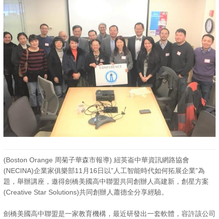
(Boston Orange 周菊子華森市報導) 紐英崙中華資訊網路協會
(NECINA)企業家俱樂部11月16日以”人工智能時代如何拓展企業”為
題，舉辦講座，邀得劍橋美國高中聯盟共同創辦人高建新，創星方案
(Creative Star Solutions)共同創辦人蕭德全分享經驗。
劍橋美國高中聯盟是一家教育機構，最近研發出一套軟體，容許該公司