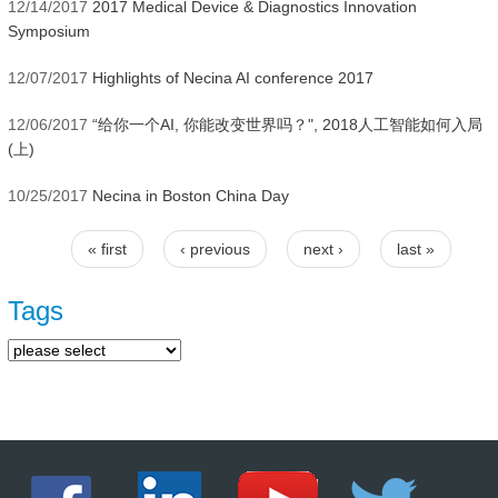
12/14/2017
2017 Medical Device & Diagnostics Innovation
Symposium
12/07/2017
Highlights of Necina AI conference 2017
12/06/2017
“给你一个AI, 你能改变世界吗？", 2018人工智能如何入局
(上)
10/25/2017
Necina in Boston China Day
« first
‹ previous
next ›
last »
Pages
Tags