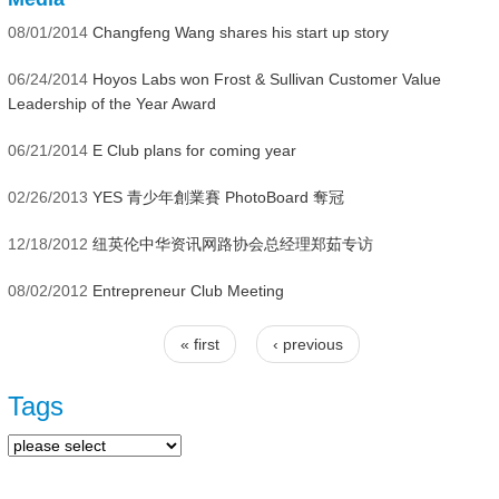
08/01/2014
Changfeng Wang shares his start up story
06/24/2014
Hoyos Labs won Frost & Sullivan Customer Value
Leadership of the Year Award
06/21/2014
E Club plans for coming year
02/26/2013
YES 青少年創業賽 PhotoBoard 奪冠
12/18/2012
纽英伦中华资讯网路协会总经理郑茹专访
08/02/2012
Entrepreneur Club Meeting
« first
‹ previous
Pages
Tags