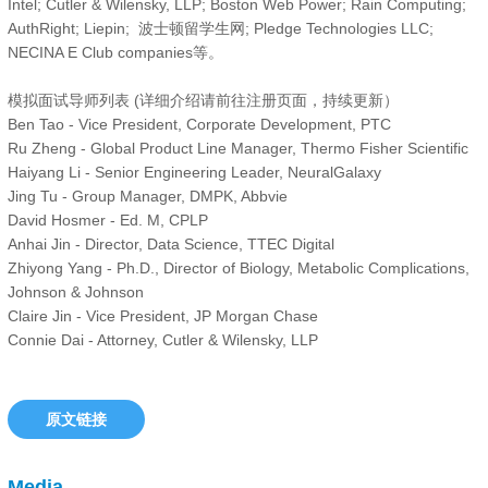
Intel; Cutler & Wilensky, LLP; Boston Web Power; Rain Computing;
AuthRight; Liepin; 波士顿留学生网; Pledge Technologies LLC;
NECINA E Club companies等。
模拟面试导师列表 (详细介绍请前往注册页面，持续更新）
Ben Tao - Vice President, Corporate Development, PTC
Ru Zheng - Global Product Line Manager, Thermo Fisher Scientific
Haiyang Li - Senior Engineering Leader, NeuralGalaxy
Jing Tu - Group Manager, DMPK, Abbvie
David Hosmer - Ed. M, CPLP
Anhai Jin - Director, Data Science, TTEC Digital
Zhiyong Yang - Ph.D., Director of Biology, Metabolic Complications,
Johnson & Johnson
Claire Jin - Vice President, JP Morgan Chase
Connie Dai - Attorney, Cutler & Wilensky, LLP
原文链接
Media